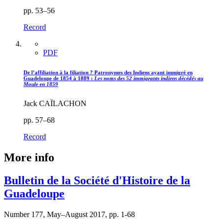
pp. 53–56
Record
PDF
De l’affiliation à la filiation ? Patronymes des Indiens ayant immigré en
Guadeloupe de 1854 à 1889 :
Les noms des 52 immigrants indiens décédés au
Moule en 1859
Jack CAÏLACHON
pp. 57–68
Record
More info
Bulletin de la Société d'Histoire de la
Guadeloupe
Number 177, May–August 2017, pp. 1-68