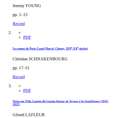
Jeremy YOUNG
pp. 1–15
Record
PDF
e
e
Les usines de Petit-Canal (Duval, Clugny, XIX
-XX
siècles)
Christian SCHNAKENBOURG
pp. 17–51
Record
PDF
Notes sur Félix Langin dit Longin Auteur de
Voyage à la Guadeloupe (1816-
1822)
Gérard LAFLEUR