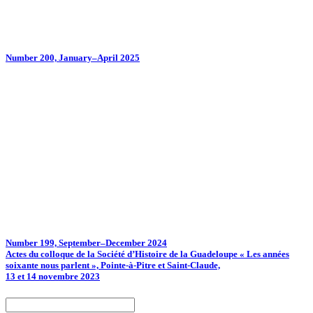
Number 200, January–April 2025
Number 199, September–December 2024
Actes du colloque de la Société d’Histoire de la Guadeloupe « Les années
soixante nous parlent », Pointe-à-Pitre et Saint-Claude,
13 et 14 novembre 2023