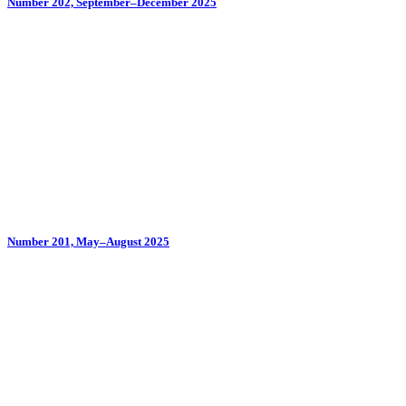
Number 202, September–December 2025
Number 201, May–August 2025