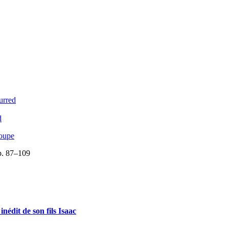
urred
d
loupe
 p. 87–109
nédit de son fils Isaac