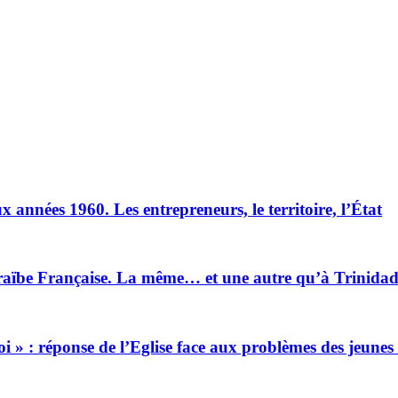
 années 1960. Les entrepreneurs, le territoire, l’État
raïbe Française. La même… et une autre qu’à Trinida
 foi » : réponse de l’Eglise face aux problèmes des jeu