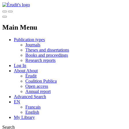
Main Menu
Publication types
Journals
Theses and dissertations
Books and proceedings
Research reports
Log In
About
About
Érudit
Coalition Publica
Open access
Annual report
Advanced Search
EN
Français
English
My Library
Search