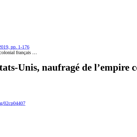
019, pp. 1-176
colonial français …
ats-Unis, naufragé de l’empire c
org/02cp04407