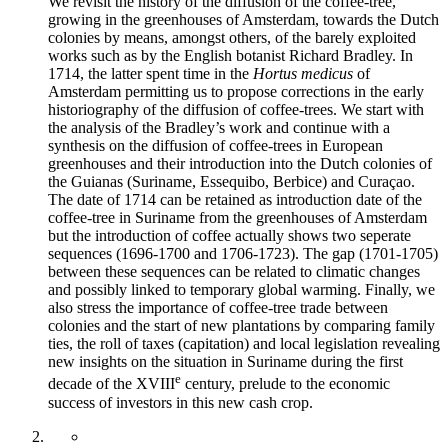
We revisit the history of the diffusion of the coffee-tree,
growing in the greenhouses of Amsterdam, towards the Dutch
colonies by means, amongst others, of the barely exploited
works such as by the English botanist Richard Bradley. In
1714, the latter spent time in the
Hortus medicus
of
Amsterdam permitting us to propose corrections in the early
historiography of the diffusion of coffee-trees. We start with
the analysis of the Bradley’s work and continue with a
synthesis on the diffusion of coffee-trees in European
greenhouses and their introduction into the Dutch colonies of
the Guianas (Suriname, Essequibo, Berbice) and Curaçao.
The date of 1714 can be retained as introduction date of the
coffee-tree in Suriname from the greenhouses of Amsterdam
but the introduction of coffee actually shows two seperate
sequences (1696-1700 and 1706-1723). The gap (1701-1705)
between these sequences can be related to climatic changes
and possibly linked to temporary global warming. Finally, we
also stress the importance of coffee-tree trade between
colonies and the start of new plantations by comparing family
ties, the roll of taxes (capitation) and local legislation revealing
new insights on the situation in Suriname during the first
e
decade of the XVIII
century, prelude to the economic
success of investors in this new cash crop.