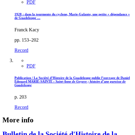
PDF
1928 : dans la tourmente du cyclone, Marie-Galante, une petite « dépendance »
de Guadeloupe …
Franck Kacy
pp. 153–202
Record
PDF
Publication / La Société d’Histoire de la Guadeloupe publie l’ouvrage de Daniel
Edouard MARIE-SAINTE :
Saint-Anne de Goyave ; histoire d’une paroisse de
Guadeloupe
p. 203
Record
More info
Bulletin de la Société d'Histoire de la