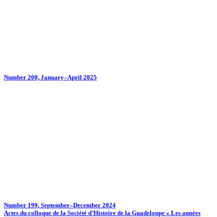
Number 200, January–April 2025
Number 199, September–December 2024
Actes du colloque de la Société d’Histoire de la Guadeloupe « Les années