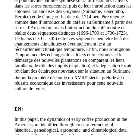
et poursuivons par une synthèse sur la diffusion des caféiers
dans les serres européennes, puis de leur introduction dans les
colonies hollandaises des Guyanes (Suriname, Essequibo,
Berbice) et de Curaçao. La date de 1714 peut être retenue
comme date d’introduction du caféier au Suriname à partir des
serres d’Amsterdam, mais l’introduction du café montre en
réalité deux séquences distinctes (1696-1700 et 1706-1723).
Le hiatus (1701-1705) entre ces séquences peut être lié à des
changements climatiques et éventuellement lié à un
réchauffement climatique temporaire. Enfin, nous soulignons
l’importance des échanges de caféiers entre colonies et le
démarage des nouvelles plantations en comparant les liens
familiaux, le rôle des impôts (capitation) et la législation locale
révélant des éclairages nouveaux sur la situation au Suriname
e
durant la première décennie du XVIII
siècle, prélude à la
réussite économique des investisseurs pour cette nouvelle
culture de rente.
EN:
In this paper, the dynamics of early coffee production in the
Americas are identified through cross-referencing of
historical, genealogical, agronomic, and climatological data.