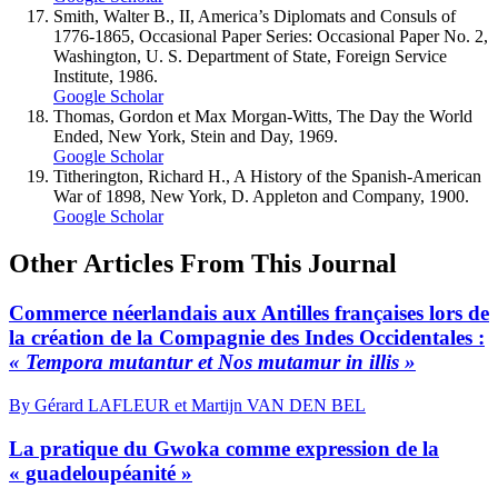
S
mith
, Walter B., II, America’s Diplomats and Consuls of
1776-1865, Occasional Paper Series: Occasional Paper No. 2,
Washington, U. S. Department of State, Foreign Service
Institute, 1986.
Google Scholar
T
homas
, Gordon et Max M
organ
-W
itts
, The Day the World
Ended, New York, Stein and Day, 1969.
Google Scholar
T
itherington
, Richard H., A History of the Spanish-American
War of 1898, New York, D. Appleton and Company, 1900.
Google Scholar
Other Articles From This Journal
Commerce néerlandais aux Antilles françaises lors de
la création de la Compagnie des Indes Occidentales :
« Tempora mutantur et Nos mutamur in illis »
By Gérard LAFLEUR et Martijn VAN DEN BEL
La pratique du Gwoka comme expression de la
« guadeloupéanité »