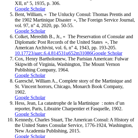
XII, n° 5, 1935, p. 306.
Google Scholar
B
ent
, William, « The Unlucky Consul: Thomas Prentis and
the 1902 Martinique Disaster », The Foreign Service Journal,
vol. 97, n° 4, 2020, pp. 50-55.
Google Scholar
C
olket,
Meredith B., Jr., « The Preservation of Consular and
Diplomatic Post Records of the United States », The
American Archivist, vol. 6, n° 4, 1943, pp. 193-205.
10.17723/aarc.6.4.814531u652m31086
Google Scholar
C
ox
, Henry Bartholomew, The Parisian American: Fulwar
Skipwith of Virginia, Washington, The Mount Vernon
Publishing Company, 1964.
Google Scholar
G
aresché
, William A., Complete story of the Martinique and
St. Vincent horrors, Chicago, Monarch Book Company,
1902.
Google Scholar
H
ess
, Jean, La catastrophe de la Martinique : notes d’un
reporter, Paris, Librairie Charpentier et Fasquelle, 1902.
Google Scholar
K
ennedy
, Charles Stuart, The American Consul: A History of
the United States Consular Service, 1776-1924, Washington,
New Academia Publishing, 2015.
Google Scholar