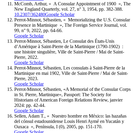
M
c
C
omb
, Arthur, « A Consular Appointment of 1900 », The
New England Quarterly, vol. 27, n° 3, 1954, pp. 382-388.
10.2307/362480
Google Scholar
P
errot
-M
innot
, Sébastien, « Memorializing the U.S. Consular
Presence in Martinique », The Foreign Service Journal, vol.
99, n° 9, 2022, pp. 64-66.
Google Scholar
P
errot
-M
innot
, Sébastien, Le Consulat des États-Unis
d’Amérique à Saint-Pierre de la Martinique (1790-1902) :
une histoire singulière, Ville de Saint-Pierre / Mai de Saint-
Pierre, 2022.
Google Scholar
P
errot
-M
innot
, Sébastien, Les consulats à Saint-Pierre de la
Martinique en mai 1902, Ville de Saint-Pierre / Mai de Saint-
Pierre, 2023.
Google Scholar
P
errot
-M
innot
, Sébastien, «A Memorial of the Consular Corps
in St. Pierre, Martinique», Passport: The Society for
Historians of American Foreign Relations Review, janvier
2024: pp. 42-44.
Google Scholar
S
ellen
, Adam T., « Nuestro hombre en México: las hazañas
del cónsul estadounidense Louis Henri Aymé en Yucatán y
Oaxaca », Península, I (0), 2005, pp. 151-170.
Google Scholar