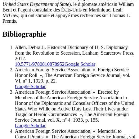
United States Department of State
), le diplomate américain William
Bent et l’agent consulaire des États-Unis en Martinique, Leah
McGaw, qui ont stimulé et appuyé mes recherches sur Thomas T.
Prentis.
Bibliographie
A
llen
, Debra J., Historical Dictionary of U. S. Diplomacy
from the Revolution to Secession, Lanham, Scarecrow Press,
2012.
10.5771/9780810878952
Google Scholar
A
merican
F
oreign
S
ervice
A
ssociation
, « Foreign Service
Honor Roll », The American Foreign Service Journal, vol.
VI, n° 1, 1929, p. 22.
Google Scholar
A
merican
F
oreign
S
ervice
A
ssociation
, « Erected by
Members of the American Foreign Service Association in
Honor of the Diplomatic and Consular Officers of the United
States Who While on Active Duty Lost Their Lives under
Tragic or Heroic Circumstances », The American Foreign
Service Journal, vol. X, n° 4, 1933, p. 155.
Google Scholar
A
merican
F
oreign
S
ervice
A
ssociation
, « Memorial to
Consul Prentis », The American Foreign Service Journal, vol.