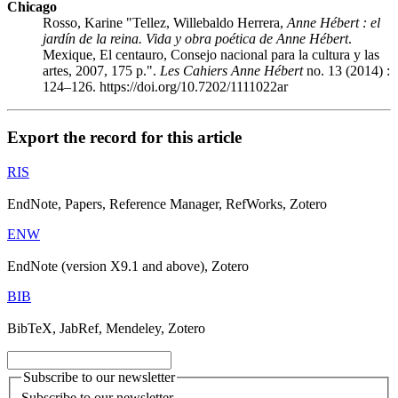
Chicago
Rosso, Karine "Tellez, Willebaldo Herrera,
Anne Hébert : el
jardín de la reina. Vida y obra poética de Anne Hébert
.
Mexique, El centauro, Consejo nacional para la cultura y las
artes, 2007, 175 p.".
Les Cahiers Anne Hébert
no. 13 (2014) :
124–126. https://doi.org/10.7202/1111022ar
Export the record for this article
RIS
EndNote, Papers, Reference Manager, RefWorks, Zotero
ENW
EndNote (version X9.1 and above), Zotero
BIB
BibTeX, JabRef, Mendeley, Zotero
Subscribe to our newsletter
Subscribe to our newsletter