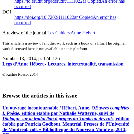
https://id.erudit.org/iderudit/1111022ar
Copied
An error has
occurred
DOI
https://doi.org/10.7202/1111022ar
Copied
An error has
occurred
A review of the journal
Les Cahiers Anne Hébert
This article is a review of another work such as a book or a film. The original
work discussed here is not available on this platform.
Number 13, 2014
, p. 124–126
Legs d’Anne Hébert - Lectures, intertextualité, transmission
© Karine Rosso, 2014
Browse the articles in this issue
Un ouvrage incontournable / Hébert, Anne.
OEuvres complètes
I. Poésie,
édition établie par Nathalie Watteyne, suivi de
Dialogue sur la traduction à propos du Tombeau des rois
, édition
établie par Patricia Godbout, Montréal, Presses de l’Université
de Montréal, coll. « Bibliothèque du Nouveau Monde », 2013,