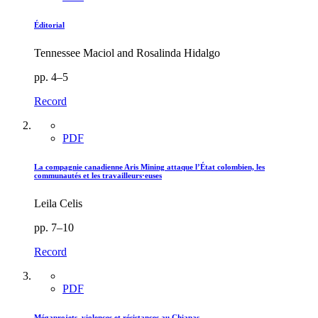
Éditorial
Tennessee Maciol and Rosalinda Hidalgo
pp. 4–5
Record
PDF
La compagnie canadienne Aris Mining attaque l’État colombien, les
communautés et les travailleurs·euses
Leila Celis
pp. 7–10
Record
PDF
Mégaprojets, violences et résistances au Chiapas