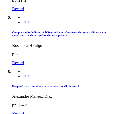
pp. 21–24
Record
PDF
Compte rendu du livre : « Défendre l’eau : Comment des gens ordinaires ont
sauvé un pays de la cupidité des entreprises »
Rosalinda Hidalgo
p. 25
Record
PDF
De quoi la « rationalité » extractiviste est-elle le nom ?
Alexandre Maheux Diaz
pp. 27–29
Record