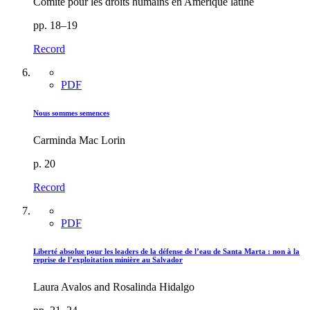
Comité pour les droits humains en Amérique latine
pp. 18–19
Record
PDF
Nous sommes semences
Carminda Mac Lorin
p. 20
Record
PDF
Liberté absolue pour les leaders de la défense de l’eau de Santa Marta : non à la
reprise de l’exploitation minière au Salvador
Laura Avalos and Rosalinda Hidalgo