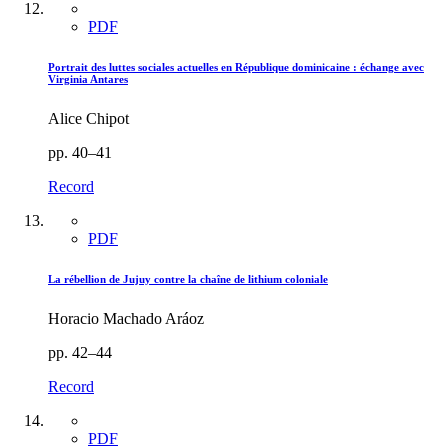
PDF
Portrait des luttes sociales actuelles en République dominicaine : échange avec
Virginia Antares
Alice Chipot
pp. 40–41
Record
PDF
La rébellion de Jujuy contre la chaîne de lithium coloniale
Horacio Machado Aráoz
pp. 42–44
Record
PDF