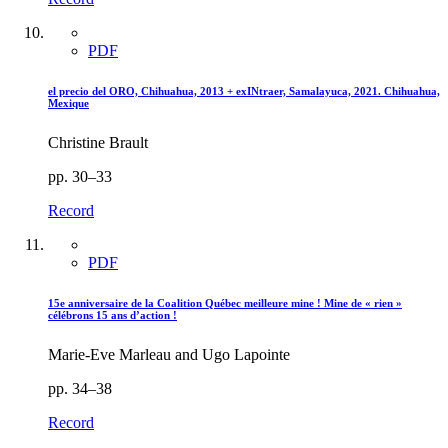
PDF
el precio del ORO, Chihuahua, 2013 + exINtraer, Samalayuca, 2021. Chihuahua,
Mexique
Christine Brault
pp. 30–33
Record
PDF
15e anniversaire de la Coalition Québec meilleure mine ! Mine de « rien »
célébrons 15 ans d’action !
Marie-Eve Marleau and Ugo Lapointe
pp. 34–38
Record