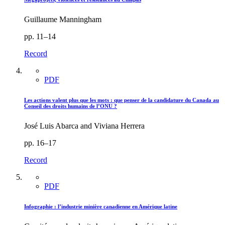
Guillaume Manningham
pp. 11–14
Record
PDF
Les actions valent plus que les mots : que penser de la candidature du Canada au
Conseil des droits humains de l’ONU ?
José Luis Abarca and Viviana Herrera
pp. 16–17
Record
PDF
Infographie : l’industrie minière canadienne en Amérique latine