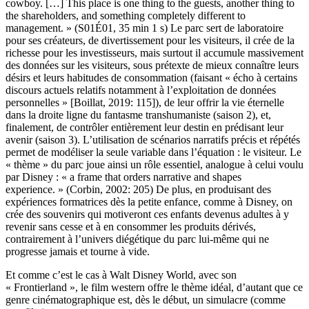
cowboy. […] This place is one thing to the guests, another thing to
the shareholders, and something completely different to
management. » (S01É01, 35 min 1 s) Le parc sert de laboratoire
pour ses créateurs, de divertissement pour les visiteurs, il crée de la
richesse pour les investisseurs, mais surtout il accumule massivement
des données sur les visiteurs, sous prétexte de mieux connaître leurs
désirs et leurs habitudes de consommation (faisant « écho à certains
discours actuels relatifs notamment à l’exploitation de données
personnelles » [Boillat, 2019: 115]), de leur offrir la vie éternelle
dans la droite ligne du fantasme transhumaniste (saison 2), et,
finalement, de contrôler entièrement leur destin en prédisant leur
avenir (saison 3). L’utilisation de scénarios narratifs précis et répétés
permet de modéliser la seule variable dans l’équation : le visiteur. Le
« thème » du parc joue ainsi un rôle essentiel, analogue à celui voulu
par Disney : « a frame that orders narrative and shapes
experience. » (Corbin, 2002: 205) De plus, en produisant des
expériences formatrices dès la petite enfance, comme à Disney, on
crée des souvenirs qui motiveront ces enfants devenus adultes à y
revenir sans cesse et à en consommer les produits dérivés,
contrairement à l’univers diégétique du parc lui-même qui ne
progresse jamais et tourne à vide.
Et comme c’est le cas à Walt Disney World, avec son
« Frontierland », le film western offre le thème idéal, d’autant que ce
genre cinématographique est, dès le début, un simulacre (comme