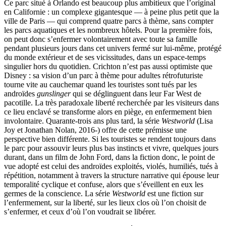
Ce parc situé à Orlando est beaucoup plus ambitieux que l’original
en Californie : un complexe gigantesque — à peine plus petit que la
ville de Paris — qui comprend quatre parcs à thème, sans compter
les parcs aquatiques et les nombreux hôtels. Pour la première fois,
on peut donc s’enfermer volontairement avec toute sa famille
pendant plusieurs jours dans cet univers fermé sur lui-même, protégé
du monde extérieur et de ses vicissitudes, dans un espace-temps
singulier hors du quotidien. Crichton n’est pas aussi optimiste que
Disney : sa vision d’un parc à thème pour adultes rétrofuturiste
tourne vite au cauchemar quand les touristes sont tués par les
androïdes
gunslinger
qui se déglinguent dans leur Far West de
pacotille. La très paradoxale liberté recherchée par les visiteurs dans
ce lieu enclavé se transforme alors en piège, en enfermement bien
involontaire. Quarante-trois ans plus tard, la série
Westworld
(Lisa
Joy et Jonathan Nolan, 2016-) offre de cette prémisse une
perspective bien différente. Si les touristes se rendent toujours dans
le parc pour assouvir leurs plus bas instincts et vivre, quelques jours
durant, dans un film de John Ford, dans la fiction donc, le point de
vue adopté est celui des androïdes exploités, violés, humiliés, tués à
répétition, notamment à travers la structure narrative qui épouse leur
temporalité cyclique et confuse, alors que s’éveillent en eux les
germes de la conscience. La série
Westworld
est une fiction sur
l’enfermement, sur la liberté, sur les lieux clos où l’on choisit de
s’enfermer, et ceux d’où l’on voudrait se libérer.