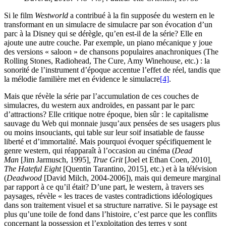
Si le film
Westworld
a contribué à la fin supposée du western en le
transformant en un simulacre de simulacre par son évocation d’un
parc à la Disney qui se dérègle, qu’en est-il de la série? Elle en
ajoute une autre couche. Par exemple, un piano mécanique y joue
des versions « saloon » de chansons populaires anachroniques (The
Rolling Stones, Radiohead, The Cure, Amy Winehouse, etc.) : la
sonorité de l’instrument d’époque accentue l’effet de réel, tandis que
la mélodie familière met en évidence le simulacre
[4]
.
Mais que révèle la série par l’accumulation de ces couches de
simulacres, du western aux androïdes, en passant par le parc
d’attractions? Elle critique notre époque, bien sûr : le capitalisme
sauvage du Web qui monnaie jusqu’aux pensées de ses usagers plus
ou moins insouciants, qui table sur leur soif insatiable de fausse
liberté et d’immortalité. Mais pourquoi évoquer spécifiquement le
genre western, qui réapparaît à l’occasion au cinéma (
Dead
Man
[Jim Jarmusch, 1995]
, True Grit
[Joel et Ethan Coen, 2010]
,
The Hateful Eight
[Quentin Tarantino, 2015], etc.) et à la télévision
(
Deadwood
[David Milch, 2004-2006]), mais qui demeure marginal
par rapport à ce qu’il était? D’une part, le western, à travers ses
paysages, révèle « les traces de vastes contradictions idéologiques
dans son traitement visuel et sa structure narrative. Si le paysage est
plus qu’une toile de fond dans l’histoire, c’est parce que les conflits
concernant la possession et l’exploitation des terres y sont