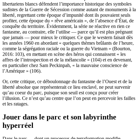
libertariens blancs défendent l’importance historique des symboles
sudistes de la Guerre de Sécession comme autant de monuments à la
liberté, regrettant cette époque d’impunité dont ils pouvaient seuls
profiter, cette époque du « rêve américain », de l’absence d’État, de
conquête du territoire. Évidemment, la série ne réactive en rien ce
fantasme, au contraire, elle l’utilise — parce qu’il est plus prégnant
que jamais — pour mieux le critiquer. Ce que le western faisait dès
les années 1960 en abordant « quelques thèmes brûlants de l’heure,
comme la ségrégation raciale ou la guerre du Vietnam » (Bourton,
2016: 103), en mettant en scène des héros qui connaissent « les
affres de l’introspection et de la mélancolie » (104) et en devenant,
en particulier chez Sam Peckinpah, « la mauvaise conscience de
l’Amérique » (106).
Or, cette critique, ce déboulonnage du fantasme de l’Ouest et de la
liberté absolue que représenterait ce lieu enclavé, ne peut survenir
qu’au coeur du parc, puisque son seuil est conçu pour créer
l’illusion. Ce n’est qu’au centre que l’on peut en percevoir les failles
et les ratages.
Jouer dans le parc et son labyrinthe
hyperréel
Dans le parc — dont un processus de terraformation modifie