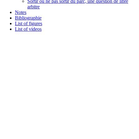
Sortir ou ne pas sortir du parc, une question de libre
arbitre
Notes
Bibliographie
List of figures
List of videos