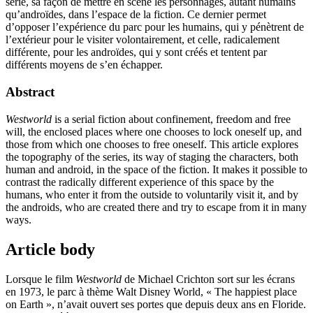
série, sa façon de mettre en scène les personnages, autant humains
qu’androïdes, dans l’espace de la fiction. Ce dernier permet
d’opposer l’expérience du parc pour les humains, qui y pénètrent de
l’extérieur pour le visiter volontairement, et celle, radicalement
différente, pour les androïdes, qui y sont créés et tentent par
différents moyens de s’en échapper.
Abstract
Westworld
is a serial fiction about confinement, freedom and free
will, the enclosed places where one chooses to lock oneself up, and
those from which one chooses to free oneself. This article explores
the topography of the series, its way of staging the characters, both
human and android, in the space of the fiction. It makes it possible to
contrast the radically different experience of this space by the
humans, who enter it from the outside to voluntarily visit it, and by
the androids, who are created there and try to escape from it in many
ways.
Article body
Lorsque le film
Westworld
de Michael Crichton sort sur les écrans
en 1973, le parc à thème Walt Disney World, « The happiest place
on Earth », n’avait ouvert ses portes que depuis deux ans en Floride.