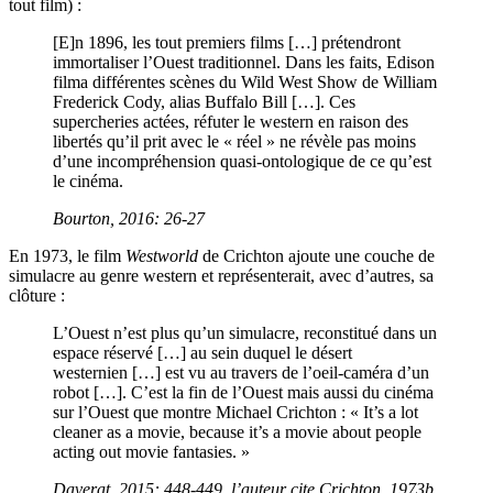
tout film) :
[E]n 1896, les tout premiers films […] prétendront
immortaliser l’Ouest traditionnel. Dans les faits, Edison
filma différentes scènes du Wild West Show de William
Frederick Cody, alias Buffalo Bill […]. Ces
supercheries actées, réfuter le western en raison des
libertés qu’il prit avec le « réel » ne révèle pas moins
d’une incompréhension quasi-ontologique de ce qu’est
le cinéma.
Bourton, 2016: 26-27
En 1973, le film
Westworld
de Crichton ajoute une couche de
simulacre au genre western et représenterait, avec d’autres, sa
clôture :
L’Ouest n’est plus qu’un simulacre, reconstitué dans un
espace réservé […] au sein duquel le désert
westernien […] est vu au travers de l’oeil-caméra d’un
robot […]. C’est la fin de l’Ouest mais aussi du cinéma
sur l’Ouest que montre Michael Crichton : « It’s a lot
cleaner as a movie, because it’s a movie about people
acting out movie fantasies. »
Daverat, 2015: 448-449, l’auteur cite Crichton, 1973b