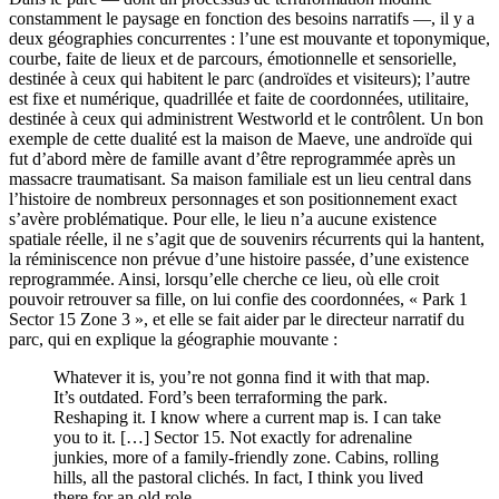
constamment le paysage en fonction des besoins narratifs —, il y a
deux géographies concurrentes : l’une est mouvante et toponymique,
courbe, faite de lieux et de parcours, émotionnelle et sensorielle,
destinée à ceux qui habitent le parc (androïdes et visiteurs); l’autre
est fixe et numérique, quadrillée et faite de coordonnées, utilitaire,
destinée à ceux qui administrent Westworld et le contrôlent. Un bon
exemple de cette dualité est la maison de Maeve, une androïde qui
fut d’abord mère de famille avant d’être reprogrammée après un
massacre traumatisant. Sa maison familiale est un lieu central dans
l’histoire de nombreux personnages et son positionnement exact
s’avère problématique. Pour elle, le lieu n’a aucune existence
spatiale réelle, il ne s’agit que de souvenirs récurrents qui la hantent,
la réminiscence non prévue d’une histoire passée, d’une existence
reprogrammée. Ainsi, lorsqu’elle cherche ce lieu, où elle croit
pouvoir retrouver sa fille, on lui confie des coordonnées, « Park 1
Sector 15 Zone 3 », et elle se fait aider par le directeur narratif du
parc, qui en explique la géographie mouvante :
Whatever it is, you’re not gonna find it with that map.
It’s outdated. Ford’s been terraforming the park.
Reshaping it. I know where a current map is. I can take
you to it. […] Sector 15. Not exactly for adrenaline
junkies, more of a family-friendly zone. Cabins, rolling
hills, all the pastoral clichés. In fact, I think you lived
there for an old role.