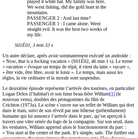
played it white hat. My family was here.
We went fishing, did the gold hunt in the
mountains.
PASSENGER 2 : And last time?
PASSENGER 1 : I came alone. Went
straight evil. It was the best two weeks of
my life.
S01É01, 3 min 33 s
Un autre déclare, après avoir sommairement exécuté un androïde :
« Now, that is a fucking vacation » (S01É02, 46 min 1 s). Le terme
«
vacation
» évoque un temps de répit, il vient du latin «
vacare
»
,
« être vide, être libre, avoir le loisir ». Le temps, mais aussi les
règles, la vie ordinaire et la morale sont suspendus.
Le deuxième épisode représente l’arrivée des touristes, en particulier
Logan Delos (l’habitué) et son futur beau-frère William
[1]
(le
nouveau venu), doubles des protagonistes du film de
Crichton (1973a). La scène s’ouvre sur un reflet de William qui dort
dans le train, suivi de son réveil par une hôtesse (prétendument)
humaine qui lui annonce l’arrivée dans le parc, qu’on aperçoit à
travers une vitre ornée du logo de la compagnie. Sur son seuil, dans
les vestiaires, William apprend alors le fonctionnement du parc :
« You start at the center of the park. It’s simple, safe. The further out