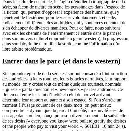
Dans le cadre de cet article, il s’agira d’étudier la topographie de la
série, sa façon de mettre en scène les personnages dans l’espace de
la fiction, qui permet d’opposer l’expérience des humains, qui y
pénètrent de l’extérieur pour le visiter volontairement, et celle,
radicalement différente, des androïdes, qui y sont créés et tentent de
s’en échapper de diverses manières. Pour ce faire, nous suivrons
avec eux les chemins de l’enfermement : l’entrée dans le parc (et
dans son univers culturel emprunté au genre western), la progression
dans son labyrinthe narratif et la sortie, comme l’affirmation d’un
libre arbitre problématique.
Entrer dans le parc (et dans le western)
Si le premier épisode de la série est surtout consacré à l’introduction
des androïdes, à leurs routines, leurs boucles narratives, leur rapport
au monde, on y croise tout de même quelques touristes, nommés
« guests » par la direction et « newcomers » par les androïdes. Ce
flottement entre le statut d’invité et celui de nouvel arrivant
détermine leur rapport au parc et à son espace. Si l’on s’arrête un
moment à l’usage courant de ces deux mots, on peut mieux
comprendre la dynamique du parc. D’un côté, un « invité » est de
passage dans un lieu, conçu pour son divertissement et la satisfaction
de ses désirs (« everyone you know were built to gratify the desires
of the people who pay to visit your world », S01É01, 10 min 24 s).