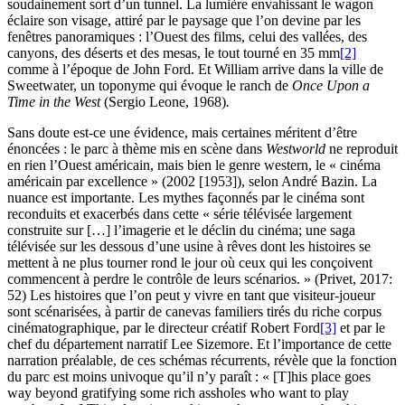
soudainement sort d’un tunnel. La lumière envahissant le wagon
éclaire son visage, attiré par le paysage que l’on devine par les
fenêtres panoramiques : l’Ouest des films, celui des vallées, des
canyons, des déserts et des mesas, le tout tourné en 35 mm
[2]
comme à l’époque de John Ford. Et William arrive dans la ville de
Sweetwater, un toponyme qui évoque le ranch de
Once Upon a
Time in the West
(Sergio Leone, 1968)
.
Sans doute est-ce une évidence, mais certaines méritent d’être
énoncées : le parc à thème mis en scène dans
Westworld
ne reproduit
en rien l’Ouest américain, mais bien le genre western, le « cinéma
américain par excellence » (2002 [1953]), selon André Bazin. La
nuance est importante. Les mythes façonnés par le cinéma sont
reconduits et exacerbés dans cette « série télévisée largement
construite sur […] l’imagerie et le déclin du cinéma; une saga
télévisée sur les dessous d’une usine à rêves dont les histoires se
mettent à ne plus tourner rond le jour où ceux qui les conçoivent
commencent à perdre le contrôle de leurs scénarios. » (Privet, 2017:
52) Les histoires que l’on peut y vivre en tant que visiteur-joueur
sont scénarisées, à partir de canevas familiers tirés du riche corpus
cinématographique, par le directeur créatif Robert Ford
[3]
et par le
chef du département narratif Lee Sizemore. Et l’importance de cette
narration préalable, de ces schémas récurrents, révèle que la fonction
du parc est moins univoque qu’il n’y paraît : « [T]his place goes
way beyond gratifying some rich assholes who want to play