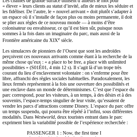
Les chaînes de grande surface utilisent d’ailleurs le mot pour
« élever » leurs clients au statut d’invité, afin de mieux les séduire et
les fidéliser. De l’autre, le « nouvel arrivant » doit plutôt s’adapter à
un espace où il s’installe de façon plus ou moins permanente, il doit
se plier aux règles de ce nouveau monde — à moins d’être
colonisateur ou envahisseur, ce qu’il est bien sûr, puisque nous
sommes à la fois dans un imaginaire du parc, mais aussi de la
e
Frontière américaine du XIX
siècle.
Les simulacres de pionniers de l’Ouest que sont les androïdes
perçoivent ces nouveaux arrivants comme étant à la recherche de la
même chose qu’eux : « a place to be free, a place with unlimited
possibilities » (S01É01, 4 min 12 s). Il s’agit là d’un trope très
courant du lieu d’enclavement volontaire : on s’enferme pour être
libre, affranchi des règles sociales habituelles. Paradoxalement, les
lieux fermés représentent à la fois une ouverture des possibilités et
une enclave dans un monde de déterminismes. C’est que l’espace du
parc correspond, pour les visiteurs, à un temps, à des désirs et à des
souvenirs, l’espace-temps singulier de leur visite, qu’essaient de
vendre les parcs d’attractions comme Disney. L’espace du parc offre
un temps suspendu, qui pourra être répété à l’infini, sous différentes
modalités. Dans
Westworld
, deux touristes entrant dans le parc
expriment bien la variabilité possible de l’expérience recherchée :
PASSENGER 1 : Now, the first time I