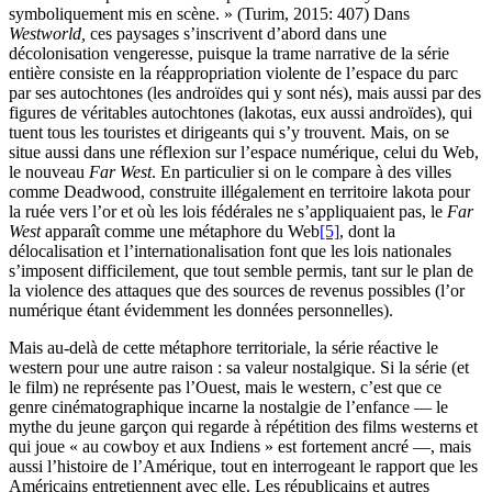
symboliquement mis en scène. » (Turim, 2015: 407) Dans
Westworld,
ces paysages s’inscrivent d’abord dans une
décolonisation vengeresse, puisque la trame narrative de la série
entière consiste en la réappropriation violente de l’espace du parc
par ses autochtones (les androïdes qui y sont nés), mais aussi par des
figures de véritables autochtones (lakotas, eux aussi androïdes), qui
tuent tous les touristes et dirigeants qui s’y trouvent. Mais, on se
situe aussi dans une réflexion sur l’espace numérique, celui du Web,
le nouveau
Far West
. En particulier si on le compare à des villes
comme Deadwood, construite illégalement en territoire lakota pour
la ruée vers l’or et où les lois fédérales ne s’appliquaient pas, le
Far
West
apparaît comme une métaphore du Web
[5]
, dont la
délocalisation et l’internationalisation font que les lois nationales
s’imposent difficilement, que tout semble permis, tant sur le plan de
la violence des attaques que des sources de revenus possibles (l’or
numérique étant évidemment les données personnelles).
Mais au-delà de cette métaphore territoriale, la série réactive le
western pour une autre raison : sa valeur nostalgique. Si la série (et
le film) ne représente pas l’Ouest, mais le western, c’est que ce
genre cinématographique incarne la nostalgie de l’enfance — le
mythe du jeune garçon qui regarde à répétition des films westerns et
qui joue « au cowboy et aux Indiens » est fortement ancré —, mais
aussi l’histoire de l’Amérique, tout en interrogeant le rapport que les
Américains entretiennent avec elle. Les républicains et autres