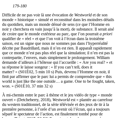
179-180
Difficile de ne pas voir là une évocation de
Westworld
et de son
monde « historique » simulé et reconstitué dans les moindres détails
du quotidien, mais un monde dénué de sens (ce que l’Homme en
noir y cherchera en vain jusqu’à la mort), de substance. Il serait aisé
de croire que le monde extérieur au parc, que l’on pourrait
a priori
qualifier de « réel » et que l’on voit à l’écran dans la troisième
saison, est un signe que nous ne sommes pas dans l’hyperréalité
décrite par Baudrillard, mais il n’en est rien. Il apparaît rapidement
que ce monde n’est pas plus réel que la simulation; il n’en est pas la
contrepartie, l’envers, mais simplement le prolongement. William
demande d’ailleurs à l’hôtesse qui l’accueille : « Are you real? » et
sa réponse le laisse songeur : « If you can’t tell, does it
matter? » (S01É02, 5 min 10 s) Puis, devenu l’Homme en noir, il
finit par affirmer que le parc lui a permis de comprendre que « this
world is just like the one outside… a game. One to be fought, taken,
won. » (S01É10, 37 min 32 s)
À mi-chemin entre le parc à thème et le jeu vidéo de type « monde
ouvert » (Detcheberry, 2018),
Westworld
est « plantée au carrefour
du western traditionnel, de la série télévisée et des jeux de tir à la
première personne, à l’orée d’un avenir où l’écran, qui a toujours
séparé le spectateur de l’action, est finalement tombé pour de