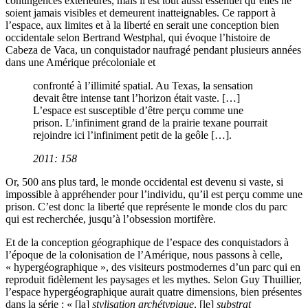
contingences extérieures, mais il est tout aussi essentiel qu’elles ne
soient jamais visibles et demeurent inatteignables. Ce rapport à
l’espace, aux limites et à la liberté en serait une conception bien
occidentale selon Bertrand Westphal, qui évoque l’histoire de
Cabeza de Vaca, un conquistador naufragé pendant plusieurs années
dans une Amérique précoloniale et
confronté à l’illimité spatial. Au Texas, la sensation
devait être intense tant l’horizon était vaste. […]
L’espace est susceptible d’être perçu comme une
prison. L’infiniment grand de la prairie texane pourrait
rejoindre ici l’infiniment petit de la geôle […].
2011: 158
Or, 500 ans plus tard, le monde occidental est devenu si vaste, si
impossible à appréhender pour l’individu, qu’il est perçu comme une
prison. C’est donc la liberté que représente le monde clos du parc
qui est recherchée, jusqu’à l’obsession mortifère.
Et de la conception géographique de l’espace des conquistadors à
l’époque de la colonisation de l’Amérique, nous passons à celle,
« hypergéographique », des visiteurs postmodernes d’un parc qui en
reproduit fidèlement les paysages et les mythes. Selon Guy Thuillier,
l’espace hypergéographique aurait quatre dimensions, bien présentes
dans la série : « [la]
stylisation archétypique
, [le]
substrat