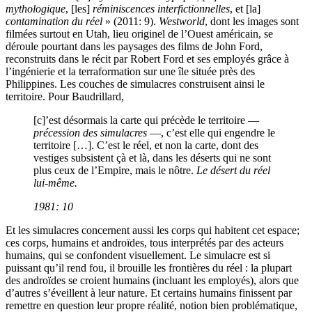
mythologique
, [les]
réminiscences interfictionnelles
, et [la]
contamination du réel
» (2011: 9).
Westworld
, dont les images sont
filmées surtout en Utah, lieu originel de l’Ouest américain, se
déroule pourtant dans les paysages des films de John Ford,
reconstruits dans le récit par Robert Ford et ses employés grâce à
l’ingénierie et la terraformation sur une île située près des
Philippines. Les couches de simulacres construisent ainsi le
territoire. Pour Baudrillard,
[c]’est désormais la carte qui précède le territoire —
précession des simulacres
—, c’est elle qui engendre le
territoire […]. C’est le réel, et non la carte, dont des
vestiges subsistent çà et là, dans les déserts qui ne sont
plus ceux de l’Empire, mais le nôtre.
Le désert du réel
lui-même.
1981: 10
Et les simulacres concernent aussi les corps qui habitent cet espace;
ces corps, humains et androïdes, tous interprétés par des acteurs
humains, qui se confondent visuellement. Le simulacre est si
puissant qu’il rend fou, il brouille les frontières du réel : la plupart
des androïdes se croient humains (incluant les employés), alors que
d’autres s’éveillent à leur nature. Et certains humains finissent par
remettre en question leur propre réalité, notion bien problématique,