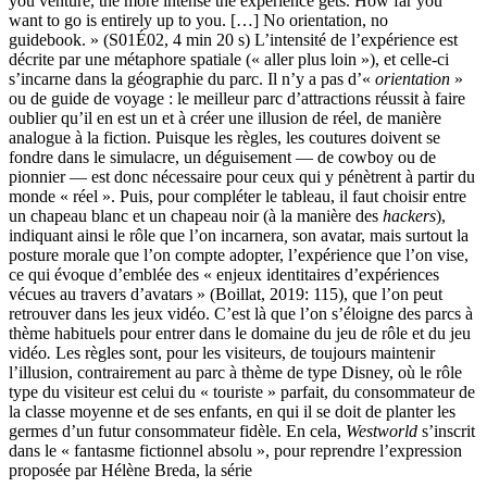
you venture, the more intense the experience gets. How far you
want to go is entirely up to you. […] No orientation, no
guidebook. » (S01É02, 4 min 20 s) L’intensité de l’expérience est
décrite par une métaphore spatiale (« aller plus loin »), et celle-ci
s’incarne dans la géographie du parc. Il n’y a pas d’«
orientation
»
ou de guide de voyage : le meilleur parc d’attractions réussit à faire
oublier qu’il en est un et à créer une illusion de réel, de manière
analogue à la fiction. Puisque les règles, les coutures doivent se
fondre dans le simulacre, un déguisement — de cowboy ou de
pionnier — est donc nécessaire pour ceux qui y pénètrent à partir du
monde « réel ». Puis, pour compléter le tableau, il faut choisir entre
un chapeau blanc et un chapeau noir (à la manière des
hackers
),
indiquant ainsi le rôle que l’on incarnera
,
son avatar, mais surtout la
posture morale que l’on compte adopter, l’expérience que l’on vise,
ce qui évoque d’emblée des « enjeux identitaires d’expériences
vécues au travers d’avatars » (Boillat, 2019: 115), que l’on peut
retrouver dans les jeux vidéo. C’est là que l’on s’éloigne des parcs à
thème habituels pour entrer dans le domaine du jeu de rôle et du jeu
vidéo
.
Les règles sont, pour les visiteurs, de toujours maintenir
l’illusion, contrairement au parc à thème de type Disney, où le rôle
type du visiteur est celui du « touriste » parfait, du consommateur de
la classe moyenne et de ses enfants, en qui il se doit de planter les
germes d’un futur consommateur fidèle. En cela,
Westworld
s’inscrit
dans le « fantasme fictionnel absolu », pour reprendre l’expression
proposée par Hélène Breda, la série