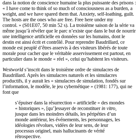
dans la notion de conscience humaine la plus puissante des prisons :
« I have come to think of so much of consciousness as a burden, a
weight, and we have spared them that. Anxiety, self-loathing, guilt.
The hosts are the ones who are free. Free here under my
control. » (S01E07, 50 min 52 s). La troisième saison de la série va
même jusqu’à révéler que le parc n’existe que dans le but de nourrir
une intelligence artificielle en données sur les humains, dont le
destin est ainsi écrit et contrôlé. Pour reprendre Baudrillard, ce
monde est peuplé d’êtres asservis à des visiteurs libérés de toute
morale pour cacher que le véritable asservissement est partout, en
particulier dans le monde « réel », celui qu’habitent les visiteurs.
Westworld
s’inscrit dans le troisième ordre de simulacres de
Baudrillard. Après les simulacres naturels et les simulacres
productifs, il y aurait les « simulacres de simulation, fondés sur
l’information, le modèle, le jeu cybernétique » (1981: 177), qui ne
font que
s’épuiser dans la résurrection « artificielle » des mondes
« historiques », [qu’]essayer de reconstituer
in vitro,
jusque dans les moindres détails, les péripéties d’un
monde antérieur, les événements, les personnages, les
idéologies révolues, vidées de leur sens, de leur
processus originel, mais hallucinants de vérité
rétrospective.