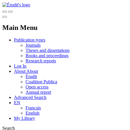
Main Menu
Publication types
Journals
Theses and dissertations
Books and proceedings
Research reports
Log In
About
About
Érudit
Coalition Publica
Open access
Annual report
Advanced Search
EN
Français
English
My Library
Search