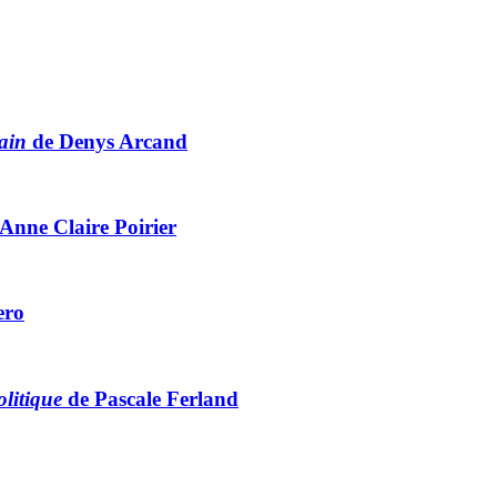
ain
de Denys Arcand
’Anne Claire Poirier
ero
olitique
de Pascale Ferland