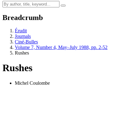
Breadcrumb
Érudit
Journals
Ciné-Bulles
Volume 7, Number 4, May–July 1988, pp. 2-52
Rushes
Rushes
Michel Coulombe