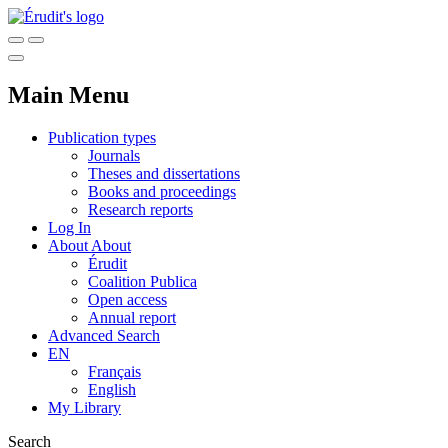
Main Menu
Publication types
Journals
Theses and dissertations
Books and proceedings
Research reports
Log In
About
About
Érudit
Coalition Publica
Open access
Annual report
Advanced Search
EN
Français
English
My Library
Search