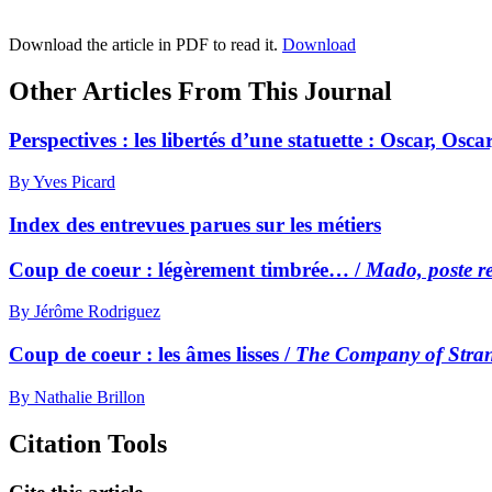
Download the article in PDF to read it.
Download
Other Articles From This Journal
Perspectives : les libertés d’une statuette :
O
scar, Oscar
By Yves Picard
Index des entrevues parues sur les métiers
Coup de coeur : légèrement timbrée… /
Mado, poste re
By Jérôme Rodriguez
Coup de coeur : les âmes lisses /
The Company of Stra
By Nathalie Brillon
Citation Tools