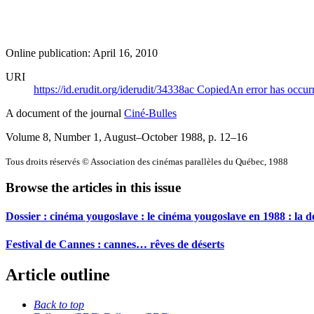
Online publication: April 16, 2010
URI
https://id.erudit.org/iderudit/34338ac
Copied
An error has occur
A document of the journal
Ciné-Bulles
Volume 8, Number 1, August–October 1988
, p. 12–16
Tous droits réservés © Association des cinémas parallèles du Québec, 1988
Browse the articles in this issue
Dossier : cinéma yougoslave : le cinéma yougoslave en 1988 : la d
Festival de Cannes : cannes… rêves de déserts
Article outline
Back to top