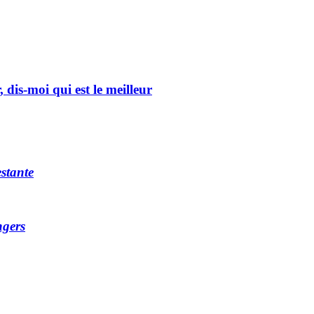
, dis-moi qui est le meilleur
stante
ngers