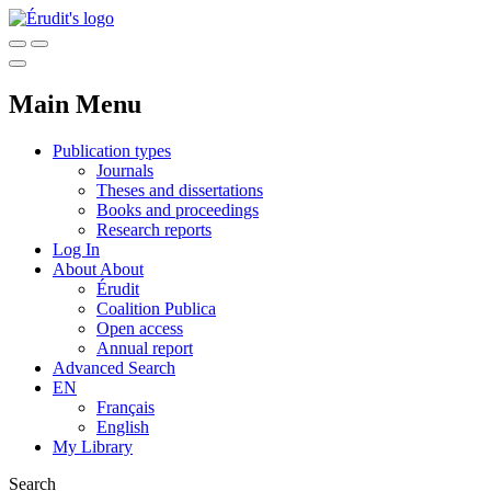
Main Menu
Publication types
Journals
Theses and dissertations
Books and proceedings
Research reports
Log In
About
About
Érudit
Coalition Publica
Open access
Annual report
Advanced Search
EN
Français
English
My Library
Search