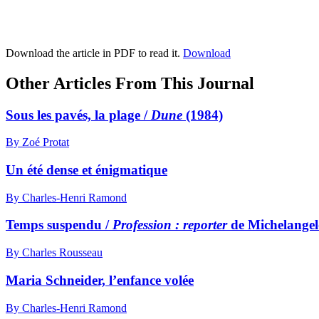
Download the article in PDF to read it.
Download
Other Articles From This Journal
Sous les pavés, la plage /
Dune
(1984)
By Zoé Protat
Un été dense et énigmatique
By Charles-Henri Ramond
Temps suspendu /
Profession : reporter
de Michelangel
By Charles Rousseau
Maria Schneider, l’enfance volée
By Charles-Henri Ramond