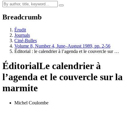
Breadcrumb
Érudit
Journals
Ciné-Bulles
Volume 8, Number 4, June–August 1989, pp. 2-56
Éditorial : le calendrier à l’agenda et le couvercle sur …
Éditorial
Le calendrier à
l’agenda et le couvercle sur la
marmite
Michel Coulombe