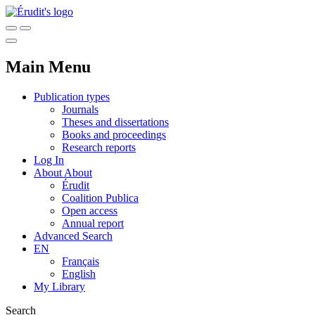
Main Menu
Publication types
Journals
Theses and dissertations
Books and proceedings
Research reports
Log In
About
About
Érudit
Coalition Publica
Open access
Annual report
Advanced Search
EN
Français
English
My Library
Search