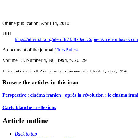
Online publication: April 14, 2010
URI
https://id.erudit.org/iderudit/33870ac
Copied
An error has occur
A document of the journal
Ciné-Bulles
Volume 13, Number 4, Fall 1994
, p. 26–29
Tous droits réservés © Association des cinémas parallèles du Québec, 1994
Browse the articles in this issue
Perspective : cinéma iranien : après la révolution : le cinéma ira
Carte blanche : réflexions
Article outline
Back to top