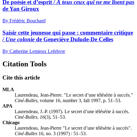
De poésie et d’esprit /
À tous ceux qui ne me lisent pas
de Yan Giroux
By Frédéric Bouchard
Saisir cette jeunesse qui passe : commentaire critique
/
Une colonie
de Geneviève Dulude-De Celles
By Catherine Lemieux Lefebvre
Citation Tools
Cite this article
MLA
Laurendeau, Jean-Pierre. "Le secret d’une télésérie à succès."
Ciné-Bulles
, volume 16, number 3, fall 1997, p. 51–53.
APA
Laurendeau, J.-P. (1997). Le secret d’une télésérie à succès.
Ciné-Bulles
,
16
(3), 51–53.
Chicago
Laurendeau, Jean-Pierre "Le secret d’une télésérie à succès".
Ciné-Bulles
16, no. 3 (1997) : 51–53.