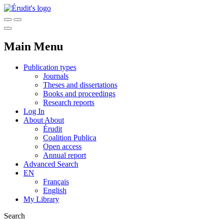
Main Menu
Publication types
Journals
Theses and dissertations
Books and proceedings
Research reports
Log In
About
About
Érudit
Coalition Publica
Open access
Annual report
Advanced Search
EN
Français
English
My Library
Search