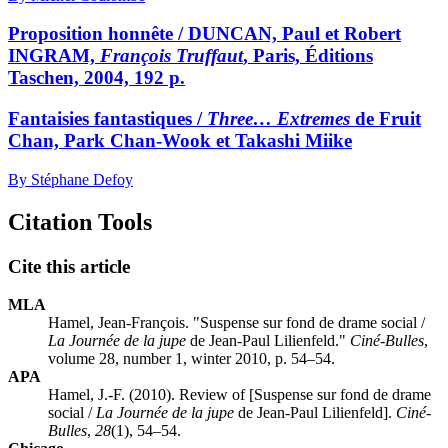
Proposition honnête / DUNCAN, Paul et Robert
INGRAM,
François Truffaut
, Paris, Éditions
Taschen, 2004, 192 p.
Fantaisies fantastiques /
Three… Extremes
de Fruit
Chan, Park Chan-Wook et Takashi Miike
By Stéphane Defoy
Citation Tools
Cite this article
MLA
Hamel, Jean-François. "Suspense sur fond de drame social /
La Journée de la jupe
de Jean-Paul Lilienfeld."
Ciné-Bulles
,
volume 28, number 1, winter 2010, p. 54–54.
APA
Hamel, J.-F. (2010). Review of [Suspense sur fond de drame
social /
La Journée de la jupe
de Jean-Paul Lilienfeld].
Ciné-
Bulles
,
28
(1), 54–54.