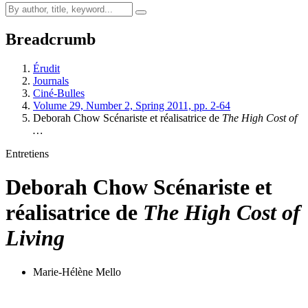
Breadcrumb
Érudit
Journals
Ciné-Bulles
Volume 29, Number 2, Spring 2011, pp. 2-64
Deborah Chow Scénariste et réalisatrice de
The High Cost of
…
Entretiens
Deborah Chow Scénariste et
réalisatrice de
The High Cost of
Living
Marie-Hélène Mello