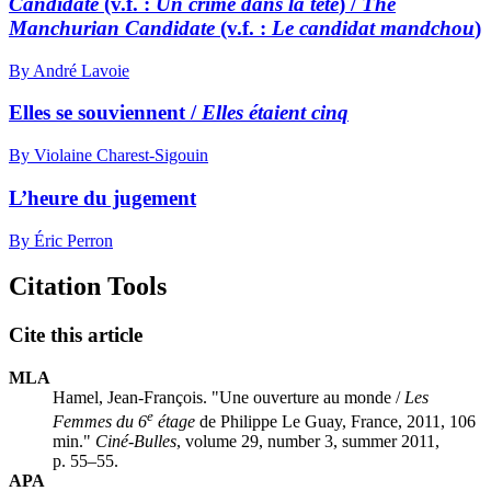
Candidate
(v.f. :
Un crime dans la tête
) /
The
Manchurian Candidate
(v.f. :
Le candidat mandchou
)
By André Lavoie
Elles se souviennent /
Elles étaient cinq
By Violaine Charest-Sigouin
L’heure du jugement
By Éric Perron
Citation Tools
Cite this article
MLA
Hamel, Jean-François. "Une ouverture au monde /
Les
e
Femmes du 6
étage
de Philippe Le Guay, France, 2011, 106
min."
Ciné-Bulles
, volume 29, number 3, summer 2011,
p. 55–55.
APA