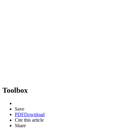
Toolbox
Save
PDF
Download
Cite this article
Share