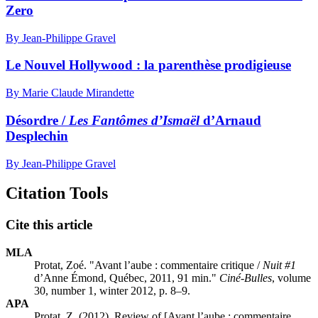
Zero
By Jean-Philippe Gravel
Le Nouvel Hollywood : la parenthèse prodigieuse
By Marie Claude Mirandette
Désordre /
Les Fantômes d’Ismaël
d’Arnaud
Desplechin
By Jean-Philippe Gravel
Citation Tools
Cite this article
MLA
Protat, Zoé. "Avant l’aube : commentaire critique /
Nuit #1
d’Anne Émond, Québec, 2011, 91 min."
Ciné-Bulles
, volume
30, number 1, winter 2012, p. 8–9.
APA
Protat, Z. (2012). Review of [Avant l’aube : commentaire