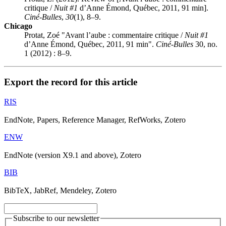
critique /
Nuit #1
d’Anne Émond, Québec, 2011, 91 min].
Ciné-Bulles
,
30
(1), 8–9.
Chicago
Protat, Zoé "Avant l’aube : commentaire critique /
Nuit #1
d’Anne Émond, Québec, 2011, 91 min".
Ciné-Bulles
30, no.
1 (2012) : 8–9.
Export the record for this article
RIS
EndNote, Papers, Reference Manager, RefWorks, Zotero
ENW
EndNote (version X9.1 and above), Zotero
BIB
BibTeX, JabRef, Mendeley, Zotero
Subscribe to our newsletter