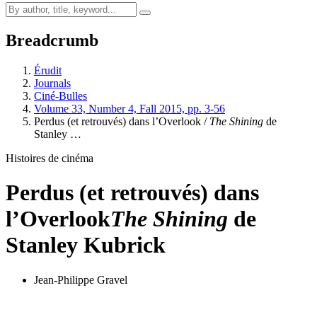
Breadcrumb
Érudit
Journals
Ciné-Bulles
Volume 33, Number 4, Fall 2015, pp. 3-56
Perdus (et retrouvés) dans l’Overlook /
The Shining
de
Stanley …
Histoires de cinéma
Perdus (et retrouvés) dans
l’Overlook
The Shining
de
Stanley Kubrick
Jean-Philippe Gravel