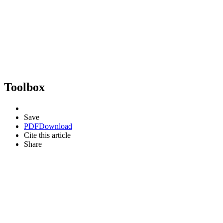
Toolbox
Save
PDF
Download
Cite this article
Share