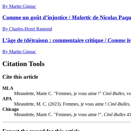
By Martin Gignac
Comme un goût d’injustice /
Malartic
de Nicolas Paqu
By Charles-Henri Ramond
L’âge de (dé)raison : commentaire critique /
Comme le
By Martin Gignac
Citation Tools
Cite this article
MLA
Mirandette, Marie C. "Femmes, je vous aime !"
Ciné-Bulles
, v
APA
Mirandette, M. C. (2023). Femmes, je vous aime !
Ciné-Bulles
Chicago
Mirandette, Marie C. "Femmes, je vous aime !".
Ciné-Bulles
41