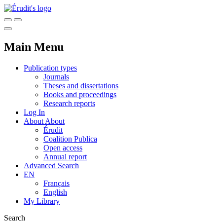
Main Menu
Publication types
Journals
Theses and dissertations
Books and proceedings
Research reports
Log In
About
About
Érudit
Coalition Publica
Open access
Annual report
Advanced Search
EN
Français
English
My Library
Search