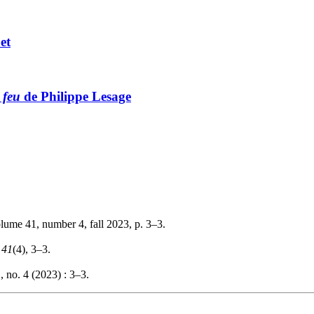
et
 feu
de Philippe Lesage
olume 41, number 4, fall 2023, p. 3–3.
,
41
(4), 3–3.
, no. 4 (2023) : 3–3.