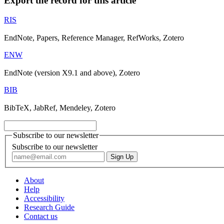
Export the record for this article
RIS
EndNote, Papers, Reference Manager, RefWorks, Zotero
ENW
EndNote (version X9.1 and above), Zotero
BIB
BibTeX, JabRef, Mendeley, Zotero
Subscribe to our newsletter
Subscribe to our newsletter
About
Help
Accessibility
Research Guide
Contact us