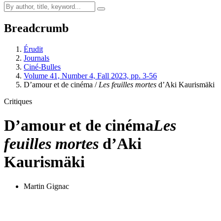
Breadcrumb
Érudit
Journals
Ciné-Bulles
Volume 41, Number 4, Fall 2023, pp. 3-56
D’amour et de cinéma /
Les feuilles mortes
d’Aki Kaurismäki
Critiques
D’amour et de cinéma
Les
feuilles mortes
d’Aki
Kaurismäki
Martin Gignac