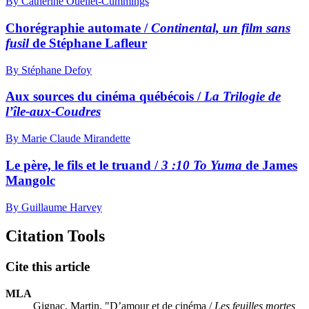
By Catherine Ouellet-Cummings
Chorégraphie automate /
Continental, un film sans
fusil
de Stéphane Lafleur
By Stéphane Defoy
Aux sources du cinéma québécois /
La Trilogie de
l’île-aux-Coudres
By Marie Claude Mirandette
Le père, le fils et le truand /
3 :10 To Yuma
de James
Mangolc
By Guillaume Harvey
Citation Tools
Cite this article
MLA
Gignac, Martin. "D’amour et de cinéma /
Les feuilles mortes