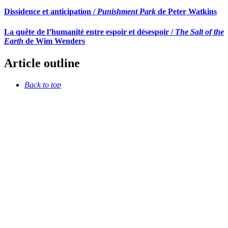
Dissidence et anticipation /
Punishment Park
de Peter Watkins
La quête de l’humanité entre espoir et désespoir /
The Salt of the
Earth
de Wim Wenders
Article outline
Back to top