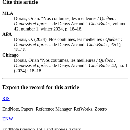
Cite this article
MLA
Dorais, Orian. "Nos coutumes, les meilleures /
Québec :
Duplessis et après…
de Denys Arcand."
Ciné-Bulles
, volume
42, number 1, winter 2024, p. 18–18.
APA
Dorais, O. (2024). Nos coutumes, les meilleures /
Québec :
Duplessis et après…
de Denys Arcand.
Ciné-Bulles
,
42
(1),
18–18.
Chicago
Dorais, Orian "Nos coutumes, les meilleures /
Québec :
Duplessis et après…
de Denys Arcand".
Ciné-Bulles
42, no. 1
(2024) : 18–18.
Export the record for this article
RIS
EndNote, Papers, Reference Manager, RefWorks, Zotero
ENW
EndNote (version X9.1 and above), Zotero