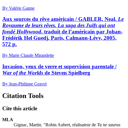
By Valérie Ganne
Aux sources du rêve américain / GABLER, Neal.
Le
Royaume de leurs rêves. La saga des Juifs qui ont
fondé Hollywood
, traduit de l’américain par Johan-
Frédérik Hel Guedj, Paris, Calmann-Lévy, 2005,
572 p.
By Marie Claude Mirandette
Invasion, yeux de verre et supervision parentale /
War of the Worlds
de Steven Spielberg
By Jean-Philippe Gravel
Citation Tools
Cite this article
MLA
Gignac, Martin. "Robin Aubert, réalisateur de
Tu ne sauras