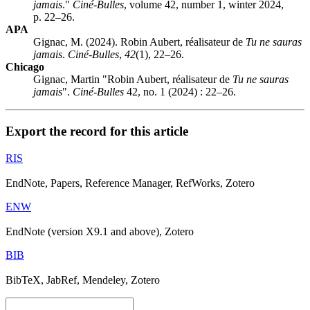
jamais
."
Ciné-Bulles
, volume 42, number 1, winter 2024,
p. 22–26.
APA
Gignac, M. (2024). Robin Aubert, réalisateur de
Tu ne sauras
jamais
.
Ciné-Bulles
,
42
(1), 22–26.
Chicago
Gignac, Martin "Robin Aubert, réalisateur de
Tu ne sauras
jamais
".
Ciné-Bulles
42, no. 1 (2024) : 22–26.
Export the record for this article
RIS
EndNote, Papers, Reference Manager, RefWorks, Zotero
ENW
EndNote (version X9.1 and above), Zotero
BIB
BibTeX, JabRef, Mendeley, Zotero