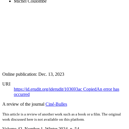
Michel Coulombe
Online publication: Dec. 13, 2023
URI
https://id.erudit.org/iderudit/103693ac
Copied
An error has
occurred
A review of the journal
Ciné-Bulles
This article is a review of another work such as a book or a film. The original
work discussed here is not available on this platform.
Volume 42, Number 1, Winter 2024
, p. 54