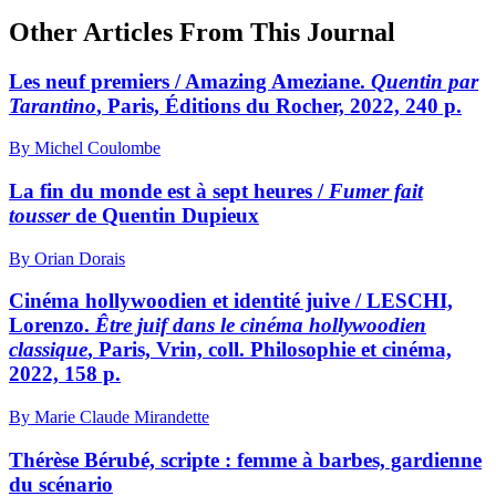
Other Articles From This Journal
Les neuf premiers / Amazing Ameziane.
Quentin par
Tarantino
, Paris, Éditions du Rocher, 2022, 240 p.
By Michel Coulombe
La fin du monde est à sept heures /
Fumer fait
tousser
de Quentin Dupieux
By Orian Dorais
Cinéma hollywoodien et identité juive / LESCHI,
Lorenzo.
Être juif dans le cinéma hollywoodien
classique
, Paris, Vrin, coll. Philosophie et cinéma,
2022, 158 p.
By Marie Claude Mirandette
Thérèse Bérubé, scripte : femme à barbes, gardienne
du scénario