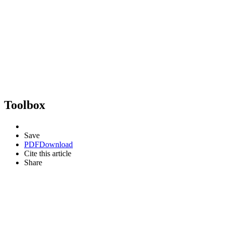
Toolbox
Save
PDF
Download
Cite this article
Share