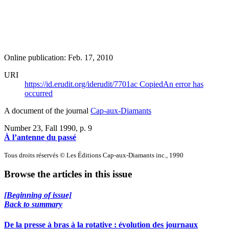
Online publication: Feb. 17, 2010
URI
https://id.erudit.org/iderudit/7701ac
Copied
An error has
occurred
A document of the journal
Cap-aux-Diamants
Number 23, Fall 1990
, p. 9
À l’antenne du passé
Tous droits réservés © Les Éditions Cap-aux-Diamants inc., 1990
Browse the articles in this issue
[Beginning of issue]
Back to summary
De la presse à bras à la rotative : évolution des journaux