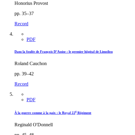
Honorius Provost
pp. 35–37
Record
PDF
Dans la foulée de François D’Assise : le premier hôpital de Limoilou
Roland Cauchon
pp. 39–42
Record
PDF
e
À la guerre comme à la paix : le Royal 22
Régiment
Reginald O'Donnell
pp. 45–48