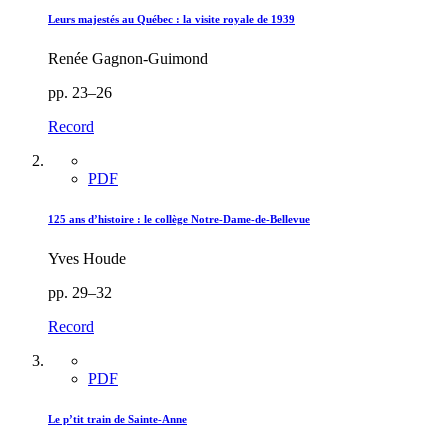
Leurs majestés au Québec : la visite royale de 1939
Renée Gagnon-Guimond
pp. 23–26
Record
PDF
125 ans d’histoire : le collège Notre-Dame-de-Bellevue
Yves Houde
pp. 29–32
Record
PDF
Le p’tit train de Sainte-Anne