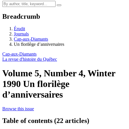
Breadcrumb
Érudit
Journals
Cap-aux-Diamants
Un florilège d’anniversaires
Cap-aux-Diamants
La revue d'histoire du Québec
Volume 5, Number 4, Winter
1990
Un florilège
d’anniversaires
Browse this issue
Table of contents (22 articles)