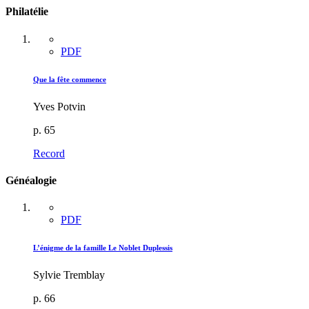
Philatélie
PDF
Que la fête commence
Yves Potvin
p. 65
Record
Généalogie
PDF
L’énigme de la famille Le Noblet Duplessis
Sylvie Tremblay
p. 66