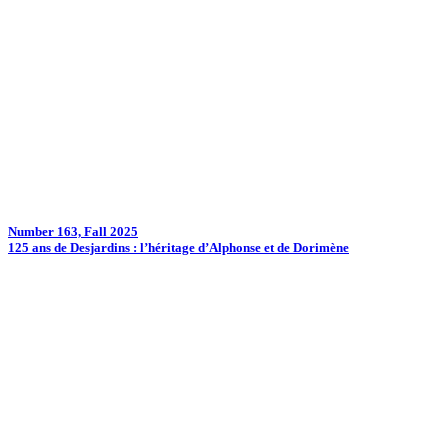
Number 163, Fall 2025
125 ans de Desjardins : l’héritage d’Alphonse et de Dorimène