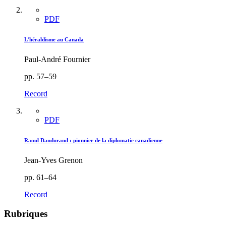
PDF
L’héraldisme au Canada
Paul-André Fournier
pp. 57–59
Record
PDF
Raoul Dandurand : pionnier de la diplomatie canadienne
Jean-Yves Grenon
pp. 61–64
Record
Rubriques