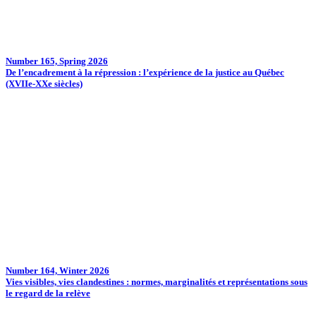
Number 165, Spring 2026
De l’encadrement à la répression : l’expérience de la justice au Québec
(XVIIe-XXe siècles)
Number 164, Winter 2026
Vies visibles, vies clandestines : normes, marginalités et représentations sous
le regard de la relève