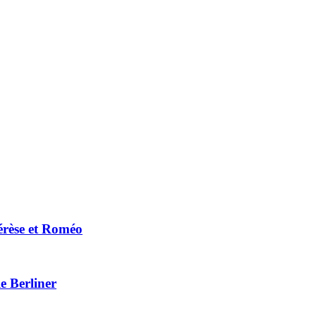
érèse et Roméo
e Berliner