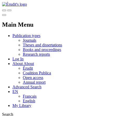
Main Menu
Publication types
Journals
Theses and dissertations
Books and proceedings
Research reports
Log In
About
About
Érudit
Coalition Publica
Open access
Annual report
Advanced Search
EN
Français
English
My Library
Search