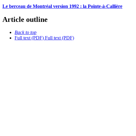
Le berceau de Montréal version 1992 : la Pointe-à-Callière
Article outline
Back to top
Full text (PDF)
Full text (PDF)