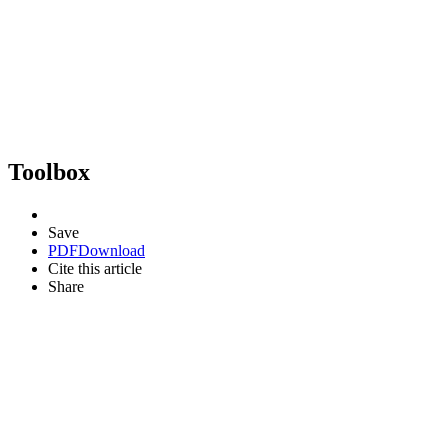
Toolbox
Save
PDF
Download
Cite this article
Share