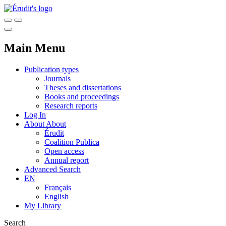
Main Menu
Publication types
Journals
Theses and dissertations
Books and proceedings
Research reports
Log In
About
About
Érudit
Coalition Publica
Open access
Annual report
Advanced Search
EN
Français
English
My Library
Search