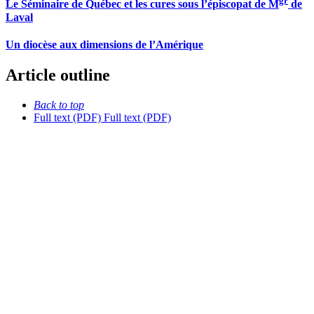
gr
Le Séminaire de Québec et les cures sous l’épiscopat de M
de
Laval
Un diocèse aux dimensions de l’Amérique
Article outline
Back to top
Full text (PDF)
Full text (PDF)