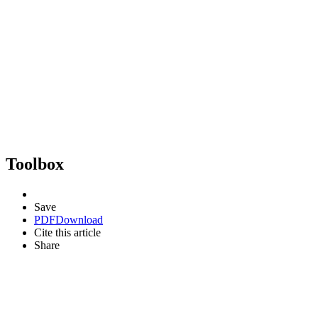
Toolbox
Save
PDF
Download
Cite this article
Share