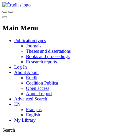
Main Menu
Publication types
Journals
Theses and dissertations
Books and proceedings
Research reports
Log In
About
About
Érudit
Coalition Publica
Open access
Annual report
Advanced Search
EN
Français
English
My Library
Search