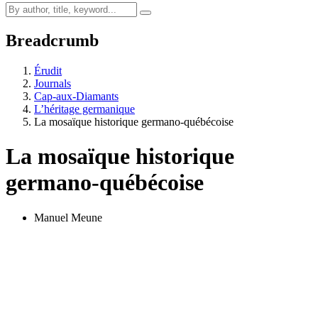
Breadcrumb
Érudit
Journals
Cap-aux-Diamants
L’héritage germanique
La mosaïque historique germano-québécoise
La mosaïque historique
germano-québécoise
Manuel Meune