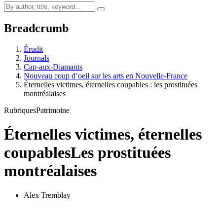
Breadcrumb
Érudit
Journals
Cap-aux-Diamants
Nouveau coup d’oeil sur les arts en Nouvelle-France
Éternelles victimes, éternelles coupables : les prostituées
montréalaises
Rubriques
Patrimoine
Éternelles victimes, éternelles
coupables
Les prostituées
montréalaises
Alex Tremblay