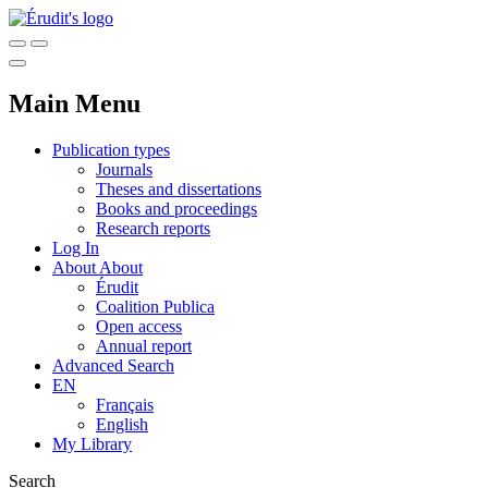
Main Menu
Publication types
Journals
Theses and dissertations
Books and proceedings
Research reports
Log In
About
About
Érudit
Coalition Publica
Open access
Annual report
Advanced Search
EN
Français
English
My Library
Search