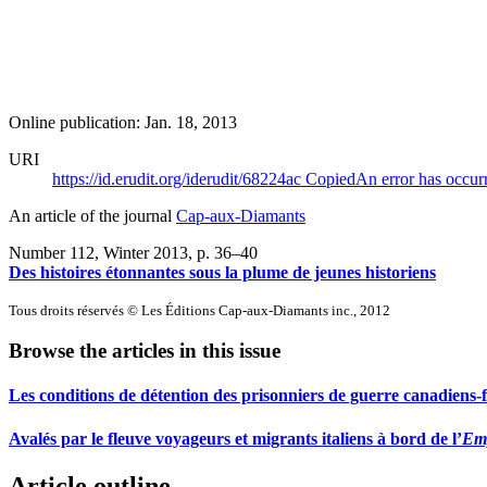
Online publication: Jan. 18, 2013
URI
https://id.erudit.org/iderudit/68224ac
Copied
An error has occur
An article of the journal
Cap-aux-Diamants
Number 112, Winter 2013
, p. 36–40
Des histoires étonnantes sous la plume de jeunes historiens
Tous droits réservés © Les Éditions Cap-aux-Diamants inc., 2012
Browse the articles in this issue
Les conditions de détention des prisonniers de guerre canadiens
Avalés par le fleuve voyageurs et migrants italiens à bord de l’
Emp
Article outline