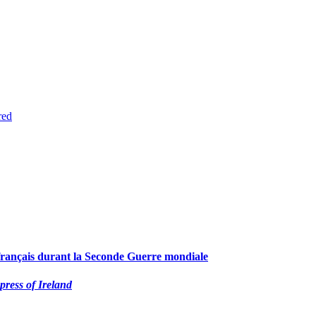
red
-français durant la Seconde Guerre mondiale
ress of Ireland