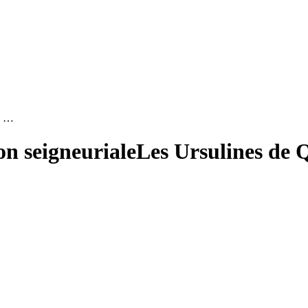
de …
ion seigneuriale
Les Ursulines de Q