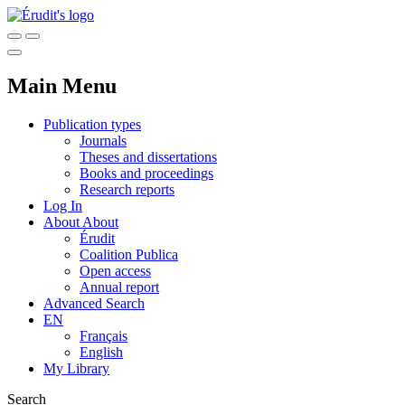
Main Menu
Publication types
Journals
Theses and dissertations
Books and proceedings
Research reports
Log In
About
About
Érudit
Coalition Publica
Open access
Annual report
Advanced Search
EN
Français
English
My Library
Search