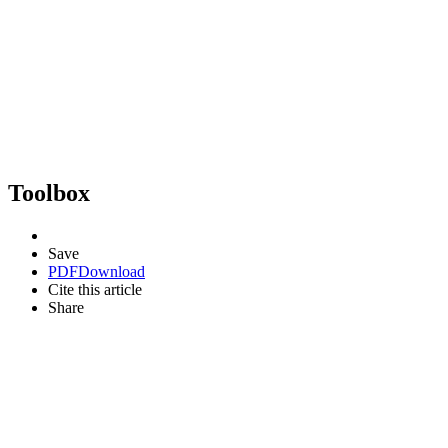
Toolbox
Save
PDF
Download
Cite this article
Share