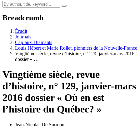
Breadcrumb
Érudit
Journals
Cap-aux-Diamants
Louis Hébert et Marie Rollet, pionniers de la Nouvelle-France
Vingtième siècle, revue d’histoire, n° 129, janvier-mars 2016
dossier « …
Vingtième siècle, revue
d’histoire, n° 129, janvier-mars
2016 dossier « Où en est
l’histoire du Québec? »
Jean-Nicolas De Surmont