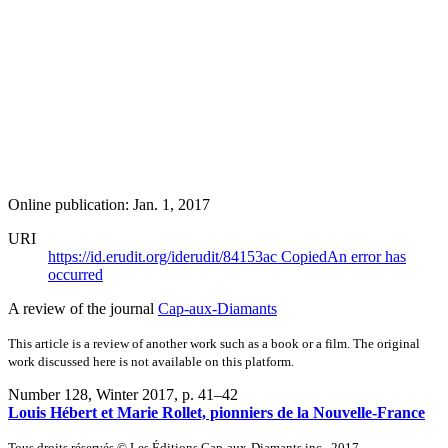
Online publication: Jan. 1, 2017
URI
https://id.erudit.org/iderudit/84153ac
Copied
An error has
occurred
A review of the journal
Cap-aux-Diamants
This article is a review of another work such as a book or a film. The original
work discussed here is not available on this platform.
Number 128, Winter 2017
, p. 41–42
Louis Hébert et Marie Rollet, pionniers de la Nouvelle-France
Tous droits réservés © Les Éditions Cap-aux-Diamants inc., 2017