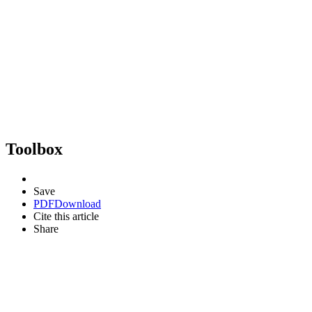
Toolbox
Save
PDF
Download
Cite this article
Share