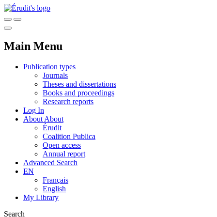
Main Menu
Publication types
Journals
Theses and dissertations
Books and proceedings
Research reports
Log In
About
About
Érudit
Coalition Publica
Open access
Annual report
Advanced Search
EN
Français
English
My Library
Search