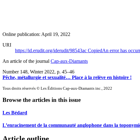
Online publication: April 19, 2022
URI
https://id.erudit.org/iderudit/98543ac
Copied
An error has occur
An article of the journal
Cap-aux-Diamants
Number 148, Winter 2022
, p. 45–46
Pêche, métallurgie et sexualité… Place à la relève en histoire !
Tous droits réservés © Les Éditions Cap-aux-Diamants inc., 2022
Browse the articles in this issue
Les Bédard
L’enracinement de la communauté anglophone dans la toponymi
Article outline