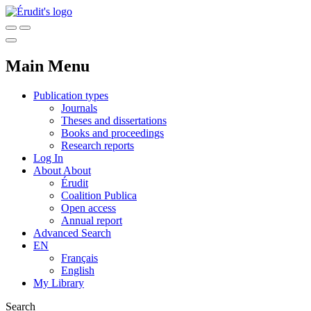
Main Menu
Publication types
Journals
Theses and dissertations
Books and proceedings
Research reports
Log In
About
About
Érudit
Coalition Publica
Open access
Annual report
Advanced Search
EN
Français
English
My Library
Search