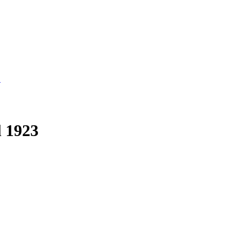
…
l 1923