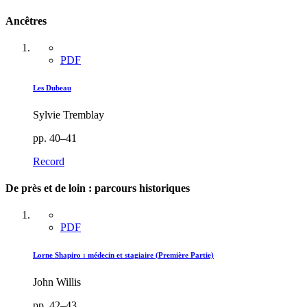
Ancêtres
PDF
Les Dubeau
Sylvie Tremblay
pp. 40–41
Record
De près et de loin : parcours historiques
PDF
Lorne Shapiro : médecin et stagiaire (Première Partie)
John Willis
pp. 42–43