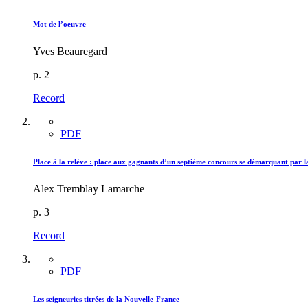
Mot de l’oeuvre
Yves Beauregard
p. 2
Record
PDF
Place à la relève : place aux gagnants d’un septième concours se démarquant par l
Alex Tremblay Lamarche
p. 3
Record
PDF
Les seigneuries titrées de la Nouvelle-France