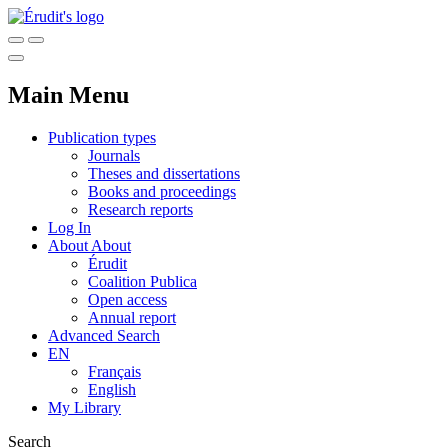
Main Menu
Publication types
Journals
Theses and dissertations
Books and proceedings
Research reports
Log In
About
About
Érudit
Coalition Publica
Open access
Annual report
Advanced Search
EN
Français
English
My Library
Search