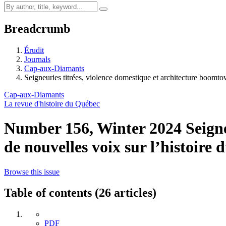
Breadcrumb
Érudit
Journals
Cap-aux-Diamants
Seigneuries titrées, violence domestique et architecture boo
Cap-aux-Diamants
La revue d'histoire du Québec
Number 156, Winter 2024
Seign
de nouvelles voix sur l’histoire
Browse this issue
Table of contents (26 articles)
PDF