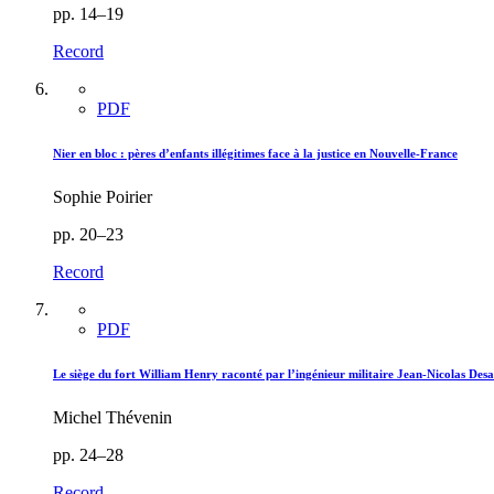
pp. 14–19
Record
PDF
Nier en bloc : pères d’enfants illégitimes face à la justice en Nouvelle-France
Sophie Poirier
pp. 20–23
Record
PDF
Le siège du fort William Henry raconté par l’ingénieur militaire Jean-Nicolas Des
Michel Thévenin
pp. 24–28
Record