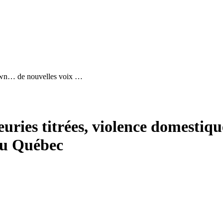
mtown… de nouvelles voix …
euries titrées, violence domesti
 du Québec