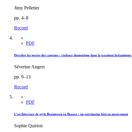
Jimy Pelletier
pp. 4–8
Record
PDF
Derrière les portes des casernes : violence domestique dans la garnison britanniqu
Séverine Angers
pp. 9–13
Record
PDF
L’architecture de style Boomtown en Beauce : un patrimoine bâti en mouvement
Sophie Quirion