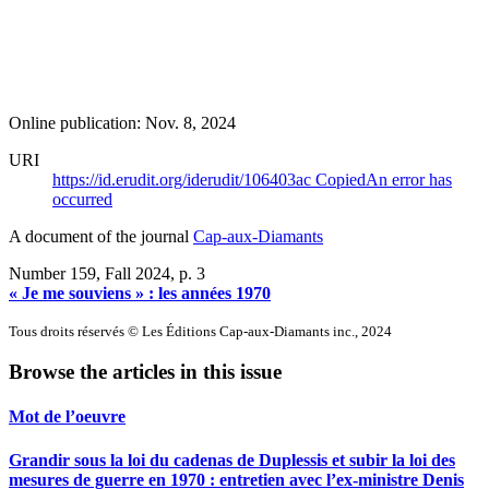
Online publication: Nov. 8, 2024
URI
https://id.erudit.org/iderudit/106403ac
Copied
An error has
occurred
A document of the journal
Cap-aux-Diamants
Number 159, Fall 2024
, p. 3
« Je me souviens » : les années 1970
Tous droits réservés © Les Éditions Cap-aux-Diamants inc., 2024
Browse the articles in this issue
Mot de l’oeuvre
Grandir sous la loi du cadenas de Duplessis et subir la loi des
mesures de guerre en 1970 : entretien avec l’ex-ministre Denis