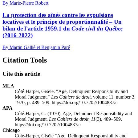
By Marie-Pierre Robert
La protection des aînés contre les expulsions
locatives et le principe de proportionnalité – Un
bilan de l’article 1959.1 du
Code civil du Québec
(2016-2022)
By Martin Gallié et Benjamin Paré
Citation Tools
Cite this article
MLA
Côté-Harper, Gisèle. "Age, Delinquent Responsibility and
Moral Judgment."
Les Cahiers de droit
, volume 11, number 3,
1970, p. 489–509. https://doi.org/10.7202/1004837ar
APA
Côté-Harper, G. (1970). Age, Delinquent Responsibility and
Moral Judgment.
Les Cahiers de droit
,
11
(3), 489–509.
https://doi.org/10.7202/1004837ar
Chicago
Côté-Harper, Gisèle "Age, Delinquent Responsibility and