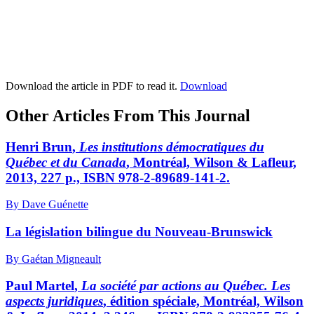
Download the article in PDF to read it.
Download
Other Articles From This Journal
Henri B
run
,
Les institutions démocratiques du
Québec et du Canada
, Montréal, Wilson & Lafleur,
2013, 227 p., ISBN 978-2-89689-141-2.
By Dave Guénette
La législation bilingue du Nouveau-Brunswick
By Gaétan Migneault
Paul M
artel
,
La société par actions au Québec. Les
aspects juridiques
, édition spéciale, Montréal, Wilson