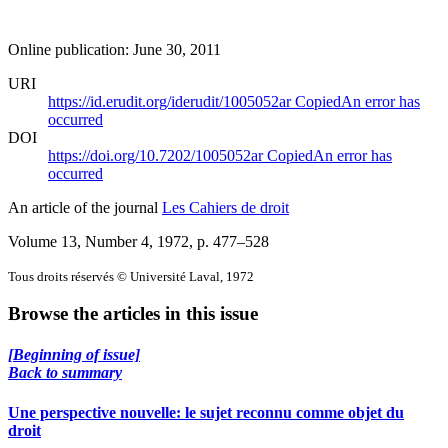
Online publication: June 30, 2011
URI
https://id.erudit.org/iderudit/1005052ar
Copied
An error has
occurred
DOI
https://doi.org/10.7202/1005052ar
Copied
An error has
occurred
An article of the journal
Les Cahiers de droit
Volume 13, Number 4, 1972
, p. 477–528
Tous droits réservés © Université Laval, 1972
Browse the articles in this issue
[Beginning of issue]
Back to summary
Une perspective nouvelle: le sujet reconnu comme objet du
droit