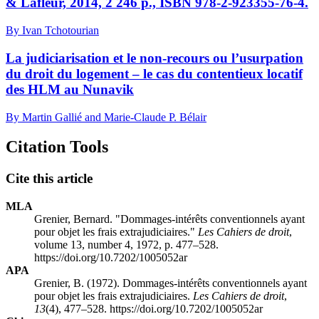
& Lafleur, 2014, 2 246 p., ISBN 978-2-923355-76-4.
By Ivan Tchotourian
La judiciarisation et le non-recours ou l’usurpation
du droit du logement – le cas du contentieux locatif
des HLM au Nunavik
By Martin Gallié and Marie-Claude P. Bélair
Citation Tools
Cite this article
MLA
Grenier, Bernard. "Dommages-intérêts conventionnels ayant
pour objet les frais extrajudiciaires."
Les Cahiers de droit
,
volume 13, number 4, 1972, p. 477–528.
https://doi.org/10.7202/1005052ar
APA
Grenier, B. (1972). Dommages-intérêts conventionnels ayant
pour objet les frais extrajudiciaires.
Les Cahiers de droit
,
13
(4), 477–528. https://doi.org/10.7202/1005052ar