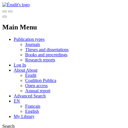
Main Menu
Publication types
Journals
Theses and dissertations
Books and proceedings
Research reports
Log In
About
About
Érudit
Coalition Publica
Open access
Annual report
Advanced Search
EN
Français
English
My Library
Search