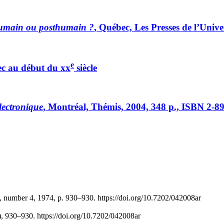
humain ou posthumain ?
, Québec, Les Presses de l’Univ
e
c au début du xx
siècle
lectronique
, Montréal, Thémis, 2004, 348 p., ISBN 2-8
, number 4, 1974, p. 930–930. https://doi.org/10.7202/042008ar
), 930–930. https://doi.org/10.7202/042008ar