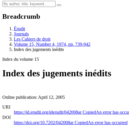
Breadcrumb
Érudit
Journals
Les Cahiers de droit
Volume 15, Number 4, 1974, pp. 739-942
Index des jugements inédits
Index du volume 15
Index des jugements inédits
Online publication: April 12, 2005
URI
https://id.erudit.org/iderudit/042008ar
Copied
An error has occu
DOI
https://doi.org/10.7202/042008ar
Copied
An error has occurred