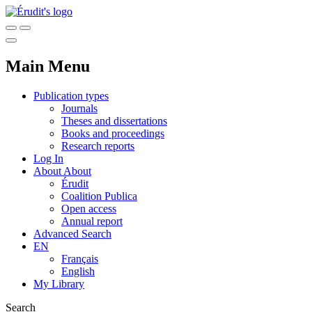
Main Menu
Publication types
Journals
Theses and dissertations
Books and proceedings
Research reports
Log In
About
About
Érudit
Coalition Publica
Open access
Annual report
Advanced Search
EN
Français
English
My Library
Search