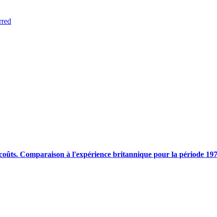
rred
s coûts. Comparaison à l'expérience britannique pour la période 19