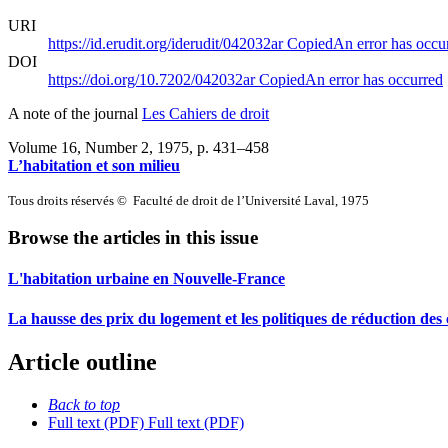
URI
https://id.erudit.org/iderudit/042032ar
Copied
An error has occu
DOI
https://doi.org/10.7202/042032ar
Copied
An error has occurred
A note of the journal
Les Cahiers de droit
Volume 16, Number 2, 1975
, p. 431–458
L’habitation et son milieu
Tous droits réservés © Faculté de droit de l’Université Laval, 1975
Browse the articles in this issue
L'habitation urbaine en Nouvelle-France
La hausse des prix du logement et les politiques de réduction de
Article outline
Back to top
Full text (PDF)
Full text (PDF)