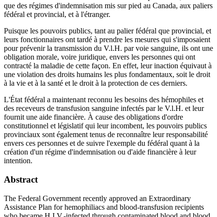
que des régimes d'indemnisation mis sur pied au Canada, aux paliers
fédéral et provincial, et à l'étranger.
Puisque les pouvoirs publics, tant au palier fédéral que provincial, et
leurs fonctionnaires ont tardé à prendre les mesures qui s'imposaient
pour prévenir la transmission du V.l.H. par voie sanguine, ils ont une
obligation morale, voire juridique, envers les personnes qui ont
contracté la maladie de cette façon. En effet, leur inaction équivaut à
une violation des droits humains les plus fondamentaux, soit le droit
à la vie et à la santé et le droit à la protection de ces derniers.
L'État fédéral a maintenant reconnu les besoins des hémophiles et
des receveurs de transfusion sanguine infectés par le V.l.H. et leur
fournit une aide financière. À cause des obligations d'ordre
constitutionnel et législatif qui leur incombent, les pouvoirs publics
provinciaux sont également tenus de reconnaître leur responsabilité
envers ces personnes et de suivre l'exemple du fédéral quant à la
création d'un régime d'indemnisation ou d'aide financière à leur
intention.
Abstract
The Federal Government recently approved an Extraordinary
Assistance Plan for hemophiliacs and blood-transfusion recipients
who became H.I.V.-infected through contaminated blood and blood