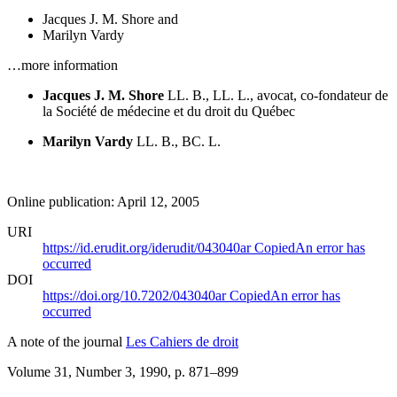
Jacques J. M. Shore
and
Marilyn Vardy
…more information
Jacques J. M. Shore
LL. B., LL. L., avocat, co-fondateur de
la Société de médecine et du droit du Québec
Marilyn Vardy
LL. B., BC. L.
Online publication: April 12, 2005
URI
https://id.erudit.org/iderudit/043040ar
Copied
An error has
occurred
DOI
https://doi.org/10.7202/043040ar
Copied
An error has
occurred
A note of the journal
Les Cahiers de droit
Volume 31, Number 3, 1990
, p. 871–899