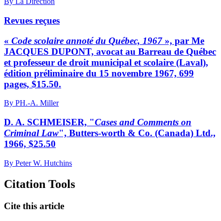
By La Direction
Revues reçues
«
Code scolaire annoté du Québec, 1967
», par Me
JACQUES DUPONT, avocat au Barreau de Québec
et professeur de droit municipal et scolaire (Laval),
édition préliminaire du 15 novembre 1967, 699
pages, $15.50.
By PH.-A. Miller
D. A. SCHMEISER, "
Cases and Comments on
Criminal Law
", Butters-worth & Co. (Canada) Ltd.,
1966, $25.50
By Peter W. Hutchins
Citation Tools
Cite this article