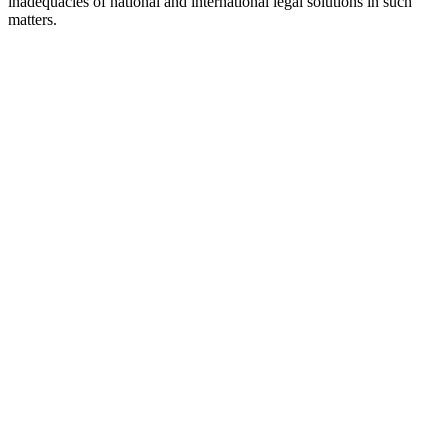
inadequacies of national and international legal solutions in such
matters.