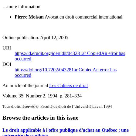
…more information
Pierre Moisan
Avocat en droit commercial international
Online publication: April 12, 2005
URI
https://id.erudit.org/iderudit/043281ar
Copied
An error has
occurred
DOI
https://doi.org/10.7202/043281ar
Copied
An error has
occurred
An article of the journal
Les Cahiers de droit
Volume 35, Number 2, 1994
, p. 281–334
Tous droits réservés © Faculté de droit de l’Université Laval, 1994
Browse the articles in this issue
Le droit applicable à l'offre publique d'achat au Québec : une
entreprise de synthèse